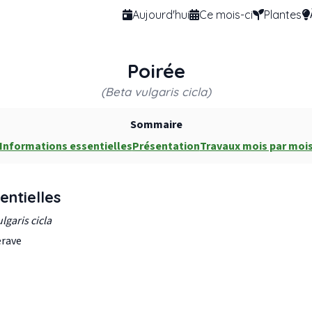
Aujourd'hui
Ce mois-ci
Plantes
Poirée
(Beta vulgaris cicla)
Sommaire
Informations essentielles
Présentation
Travaux mois par moi
entielles
lgaris cicla
rave