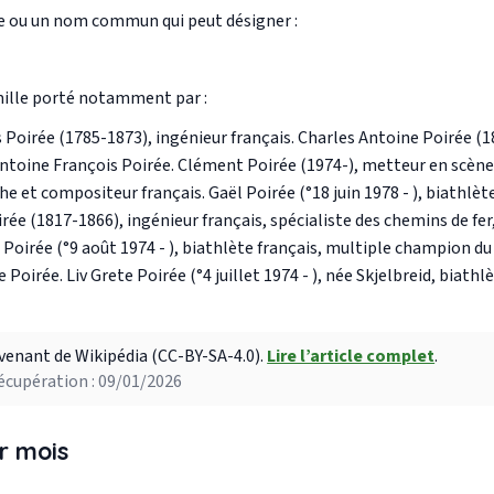
e ou un nom commun qui peut désigner :
mille porté notamment par :
 Poirée (1785-1873), ingénieur français. Charles Antoine Poirée (1
 Antoine François Poirée. Clément Poirée (1974-), metteur en scène 
 et compositeur français. Gaël Poirée (°18 juin 1978 - ), biathlète
rée (1817-1866), ingénieur français, spécialiste des chemins de fer,
Poirée (°9 août 1974 - ), biathlète français, multiple champion du
 Poirée. Liv Grete Poirée (°4 juillet 1974 - ), née Skjelbreid, biat
venant de Wikipédia (CC-BY-SA-4.0).
Lire l’article complet
.
écupération : 09/01/2026
r mois