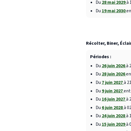
Du
28 mai 2029
à 
Du
19 mai 2030
en
Récolter, Biner, Éclai
Périodes :
Du
26 juin 2026
à 
Du
28 juin 2026
en
Du
7 juin 2027
à 2
Du
9 juin 2027
ent
Du
16 juin 2027
à 
Du
6 juin 2028
à 0
Du
24 juin 2028
à 
Du
15 juin 2029
à 