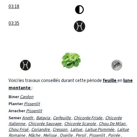
03:18
03:35
Voici les travaux conseillés durant cette période
feuille
en
lune
montante
:
Biner
Cardon
Planter
Pissenlit
Arracher
Pissenlit
Semer
Aneth
,
Batavia
,
Cerfeuille
,
Chicorée Frisée
,
Chicorée
Italienne
,
Chicorée Sauvage
,
Chicorée Scarole
,
Chou De Milan
,
Chou Frisé
,
Coriandre
,
Cresson
,
Laitue
,
Laitue Pommée
,
Laitue
Romaine
,
Mâche
,
Melisse
,
Oseille
,
Persil
,
Pissenlit
,
Poirée
,