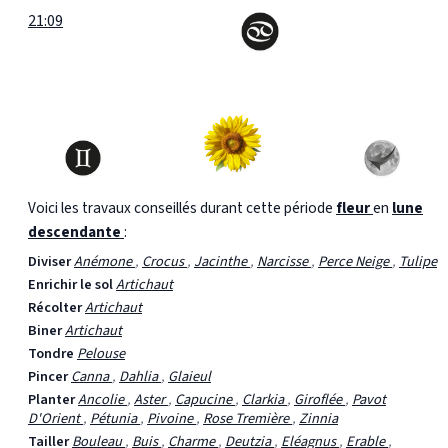
21:09
Voici les travaux conseillés durant cette période
fleur
en
lune
descendante
:
Diviser
Anémone
,
Crocus
,
Jacinthe
,
Narcisse
,
Perce Neige
,
Tulipe
Enrichir le sol
Artichaut
Récolter
Artichaut
Biner
Artichaut
Tondre
Pelouse
Pincer
Canna
,
Dahlia
,
Glaieul
Planter
Ancolie
,
Aster
,
Capucine
,
Clarkia
,
Giroflée
,
Pavot
D'Orient
,
Pétunia
,
Pivoine
,
Rose Tremière
,
Zinnia
Tailler
Bouleau
,
Buis
,
Charme
,
Deutzia
,
Eléagnus
,
Erable
,