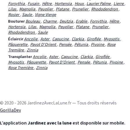
Forsythia
,
Fusain
,
Hêtre
,
Hortensia
,
Houx
,
Laurier Palme
,
Lierre
,
Lilas
,
Magnolia
,
Peuplier
,
Platane
,
Prunelier
,
Rhododendron
,
Rosier
,
Saule
,
Vigne Vierge
Bouturer
Bouleau
,
Charme
,
Deutzia
,
Erable
,
Forsythia
,
Hêtre
,
Hortensia
,
Lilas
,
Magnolia
,
Peuplier
,
Platane
,
Prunelier
,
Rhododendron
,
Saule
Éclaircir
Ancolie
,
Aster
,
Capucine
,
Clarkia
,
Giroflée
,
Myosotis
,
Pâquerette
,
Pavot D'Orient
,
Pensée
,
Pétunia
,
Pivoine
,
Rose
Tremière
,
Zinnia
Transplanter
Ancolie
,
Aster
,
Capucine
,
Clarkia
,
Giroflée
,
Myosotis
,
Pâquerette
,
Pavot D'Orient
,
Pensée
,
Pétunia
,
Pivoine
,
Rose Tremière
,
Zinnia
© 2020 - 2026 JardinezAvecLaLune.fr — Tous droits réservés
GorillaDev
L’application
Jardinez avec la lune
est disponible sur mobile.