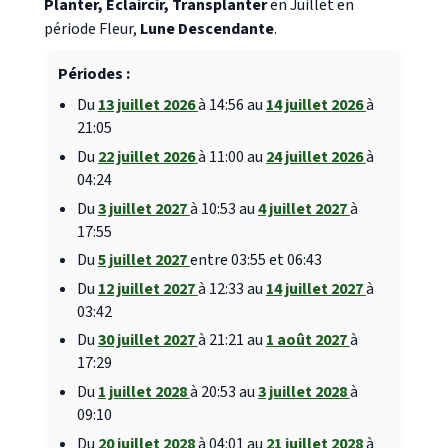
Planter, Éclaircir, Transplanter
en Juillet en
période Fleur,
Lune Descendante
.
Périodes :
Du
13 juillet 2026
à 14:56 au
14 juillet 2026
à
21:05
Du
22 juillet 2026
à 11:00 au
24 juillet 2026
à
04:24
Du
3 juillet 2027
à 10:53 au
4 juillet 2027
à
17:55
Du
5 juillet 2027
entre 03:55 et 06:43
Du
12 juillet 2027
à 12:33 au
14 juillet 2027
à
03:42
Du
30 juillet 2027
à 21:21 au
1 août 2027
à
17:29
Du
1 juillet 2028
à 20:53 au
3 juillet 2028
à
09:10
Du
20 juillet 2028
à 04:01 au
21 juillet 2028
à