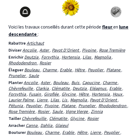
Voici les travaux conseillés durant cette période
fleur
en
lune
descendante
:
Rabattre
Artichaut
Diviser
Ancolie
,
Aster
,
Pavot D'Orient
,
Pivoine
,
Rose Tremière
Enrichir
Deutzia
,
Forsythia
,
Hortensia
,
Lilas
,
Magnolia
,
Rhododendron
,
Rosier
Élaguer
Bouleau
,
Charme
,
Erable
,
Hêtre
,
Peuplier
,
Platane
,
Prunelier
,
Saule
Planter
Ancolie
,
Aster
,
Bouleau
,
Buis
,
Capucine
,
Charme
,
Chèvrefeuille
,
Clarkia
,
Clématite
,
Deutzia
,
Eléagnus
,
Erable
,
Forsythia
,
Fusain
,
Giroflée
,
Glycine
,
Hêtre
,
Hortensia
,
Houx
,
Laurier Palme
,
Lierre
,
Lilas
,
Lis
,
Magnolia
,
Pavot D'Orient
,
Pétunia
,
Peuplier
,
Pivoine
,
Platane
,
Prunelier
,
Rhododendron
,
Rose Tremière
,
Rosier
,
Saule
,
Vigne Vierge
,
Zinnia
Tailler
Chèvrefeuille
,
Clématite
,
Glycine
,
Rosier
Arracher
Canna
,
Dahlia
,
Glaieul
Bouturer
Bouleau
,
Charme
,
Erable
,
Hêtre
,
Lierre
,
Peuplier
,