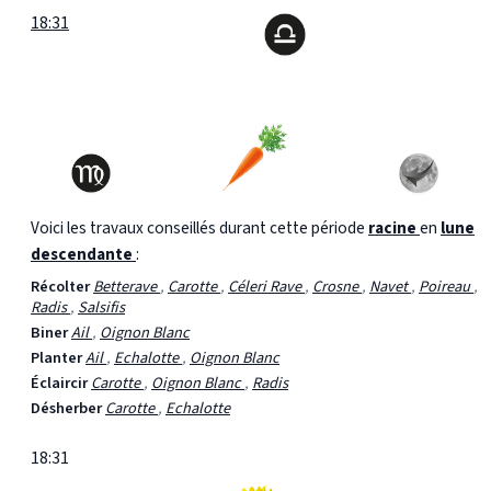
18:31
Voici les travaux conseillés durant cette période
racine
en
lune
descendante
:
Récolter
Betterave
,
Carotte
,
Céleri Rave
,
Crosne
,
Navet
,
Poireau
,
Radis
,
Salsifis
Biner
Ail
,
Oignon Blanc
Planter
Ail
,
Echalotte
,
Oignon Blanc
Éclaircir
Carotte
,
Oignon Blanc
,
Radis
Désherber
Carotte
,
Echalotte
18:31