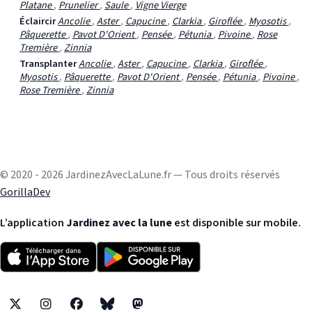
Platane
,
Prunelier
,
Saule
,
Vigne Vierge
Éclaircir
Ancolie
,
Aster
,
Capucine
,
Clarkia
,
Giroflée
,
Myosotis
,
Pâquerette
,
Pavot D'Orient
,
Pensée
,
Pétunia
,
Pivoine
,
Rose
Tremière
,
Zinnia
Transplanter
Ancolie
,
Aster
,
Capucine
,
Clarkia
,
Giroflée
,
Myosotis
,
Pâquerette
,
Pavot D'Orient
,
Pensée
,
Pétunia
,
Pivoine
,
Rose Tremière
,
Zinnia
© 2020 - 2026 JardinezAvecLaLune.fr — Tous droits réservés
GorillaDev
L’application
Jardinez avec la lune
est disponible sur mobile.
X
Instagram
Facebook
Bluesky
Mastodon