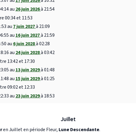
15:07 au
17 juin 2026
à 10:32
04:14 au
26 juin 2026
à 21:54
re 00:34 et 11:53
1:53 au
7 juin 2027
à 21:09
06:55 au
16 juin 2027
à 21:59
4:50 au
6 juin 2028
à 02:28
18:16 au
24 juin 2028
à 03:42
tre 13:42 et 17:30
23:05 au
13 juin 2029
à 01:48
11:48 au
15 juin 2029
à 01:25
tre 09:02 et 12:33
22:33 au
23 juin 2029
à 18:53
Juillet
r
en Juillet en période Fleur,
Lune Descendante
.