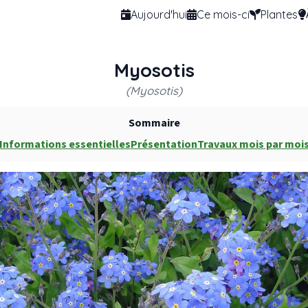
Aujourd'hui
Ce mois-ci
Plantes
Myosotis
(Myosotis)
Sommaire
Informations essentielles
Présentation
Travaux mois par moi