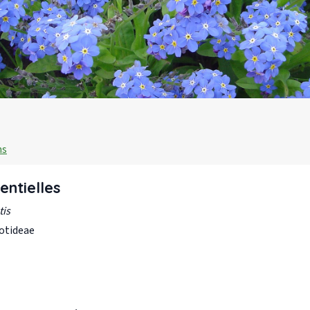
ns
entielles
is
otideae