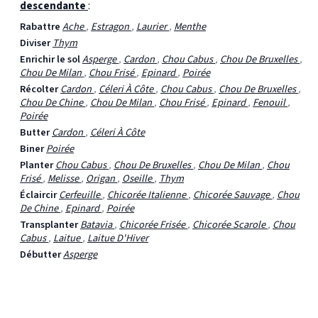
descendante
:
Rabattre
Ache
,
Estragon
,
Laurier
,
Menthe
Diviser
Thym
Enrichir le sol
Asperge
,
Cardon
,
Chou Cabus
,
Chou De Bruxelles
,
Chou De Milan
,
Chou Frisé
,
Epinard
,
Poirée
Récolter
Cardon
,
Céleri À Côte
,
Chou Cabus
,
Chou De Bruxelles
,
Chou De Chine
,
Chou De Milan
,
Chou Frisé
,
Epinard
,
Fenouil
,
Poirée
Butter
Cardon
,
Céleri À Côte
Biner
Poirée
Planter
Chou Cabus
,
Chou De Bruxelles
,
Chou De Milan
,
Chou
Frisé
,
Melisse
,
Origan
,
Oseille
,
Thym
Éclaircir
Cerfeuille
,
Chicorée Italienne
,
Chicorée Sauvage
,
Chou
De Chine
,
Epinard
,
Poirée
Transplanter
Batavia
,
Chicorée Frisée
,
Chicorée Scarole
,
Chou
Cabus
,
Laitue
,
Laitue D'Hiver
Débutter
Asperge