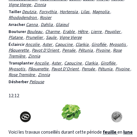
Vigne Vierge
,
Zinnia
Tailler
Deutzia
,
Forsythia
,
Hortensia
,
Lilas
,
Magnolia
,
Rhododendron
,
Rosier
Arracher
Canna
,
Dahlia
,
Glaieul
Bouturer
Bouleau
,
Charme
,
Erable
,
Hêtre
,
Lierre
,
Peuplier
,
Platane
,
Prunelier
,
Saule
,
Vigne Vierge
Éclaircir
Ancolie
,
Aster
,
Capucine
,
Clarkia
,
Giroflée
,
Myosotis
,
Pâquerette
,
Pavot D'Orient
,
Pensée
,
Pétunia
,
Pivoine
,
Rose
Tremière
,
Zinnia
Transplanter
Ancolie
,
Aster
,
Capucine
,
Clarkia
,
Giroflée
,
Myosotis
,
Pâquerette
,
Pavot D'Orient
,
Pensée
,
Pétunia
,
Pivoine
,
Rose Tremière
,
Zinnia
Désherber
Pelouse
12:12
Voici les travaux conseillés durant cette période
feuille
en
lune