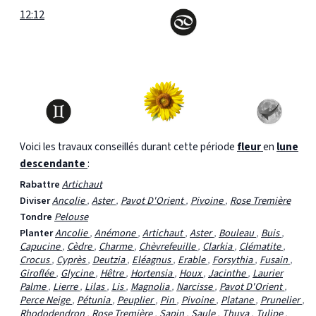
12:12
Voici les travaux conseillés durant cette période
fleur
en
lune
descendante
:
Rabattre
Artichaut
Diviser
Ancolie
,
Aster
,
Pavot D'Orient
,
Pivoine
,
Rose Tremière
Tondre
Pelouse
Planter
Ancolie
,
Anémone
,
Artichaut
,
Aster
,
Bouleau
,
Buis
,
Capucine
,
Cèdre
,
Charme
,
Chèvrefeuille
,
Clarkia
,
Clématite
,
Crocus
,
Cyprès
,
Deutzia
,
Eléagnus
,
Erable
,
Forsythia
,
Fusain
,
Giroflée
,
Glycine
,
Hêtre
,
Hortensia
,
Houx
,
Jacinthe
,
Laurier
Palme
,
Lierre
,
Lilas
,
Lis
,
Magnolia
,
Narcisse
,
Pavot D'Orient
,
Perce Neige
,
Pétunia
,
Peuplier
,
Pin
,
Pivoine
,
Platane
,
Prunelier
,
Rhododendron
,
Rose Tremière
,
Sapin
,
Saule
,
Thuya
,
Tulipe
,