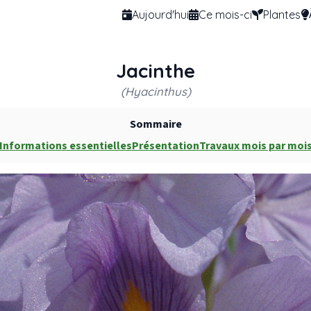
Aujourd'hui
Ce mois-ci
Plantes
Jacinthe
(Hyacinthus)
Sommaire
Informations essentielles
Présentation
Travaux mois par moi