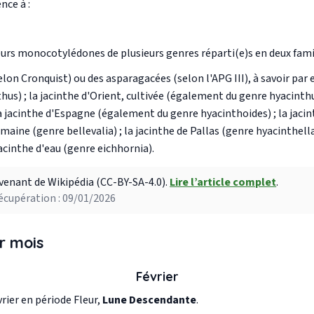
nce à :
eurs monocotylédones de plusieurs genres réparti(e)s en deux famil
(selon Cronquist) ou des asparagacées (selon l'APG III), à savoir par
hus) ; la jacinthe d'Orient, cultivée (également du genre hyacinthus
la jacinthe d'Espagne (également du genre hyacinthoides) ; la jaci
maine (genre bellevalia) ; la jacinthe de Pallas (genre hyacinthella)
acinthe d'eau (genre eichhornia).
venant de Wikipédia (CC-BY-SA-4.0).
Lire l’article complet
.
écupération : 09/01/2026
r mois
Février
rier en période Fleur,
Lune Descendante
.