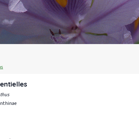
ns
entielles
thus
nthinae