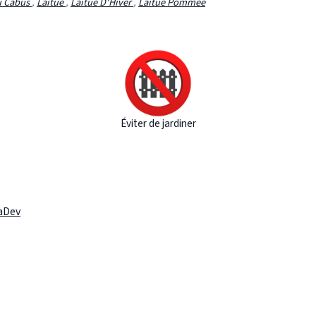
 Cabus
,
Laitue
,
Laitue D'Hiver
,
Laitue Pommée
Éviter de jardiner
laDev