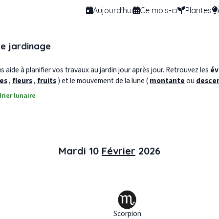
Aujourd'hui
Ce mois-ci
Plantes
de jardinage
 aide à planifier vos travaux au jardin jour après jour. Retrouvez les
év
les
,
fleurs
,
fruits
) et le mouvement de la lune (
montante
ou
desce
rier lunaire
Mardi 10
Février
2026
Scorpion