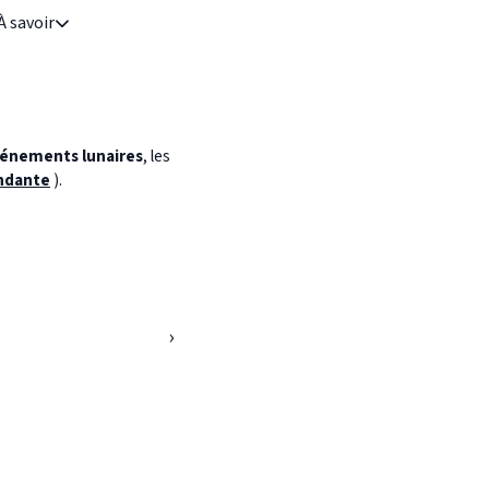
À savoir
énements lunaires
, les
ndante
).
›