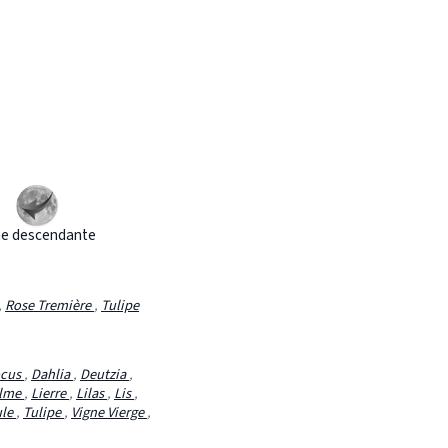
e descendante
,
Rose Tremière
,
Tulipe
ocus
,
Dahlia
,
Deutzia
,
alme
,
Lierre
,
Lilas
,
Lis
,
ule
,
Tulipe
,
Vigne Vierge
,