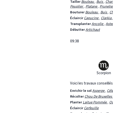
Tailler
Bouleau
,
Buis
,
Cha
Peuplier
,
Platane
,
Prunelie
Bouturer
Bouleau
,
Buis
,
C
Éclaircir
Capucine
,
Clarkia
Transplanter
Ancolie
,
Aste
Débutter
Artichaut
09:38
Scorpion
Voici les travaux conseillé
Enrichir le sol
Asperge
,
Cél
Récolter
Chou De Bruxelles
Planter
Laitue Pommée
,
Os
Éclaircir
Cerfeuille