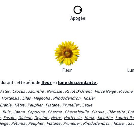
Apogée
Fleur
Lun
s durant cette période
fleur
en
lune descendante
:
Aster
,
Crocus
,
Jacinthe
,
Narcisse
,
Pavot D'Orient
,
Perce Neige
,
Pivoine
,
Hortensia
,
Lilas
,
Magnolia
,
Rhododendron
,
Rosier
Erable
,
Hêtre
,
Peuplier
,
Platane
,
Prunelier
,
Saule
u
,
Buis
,
Canna
,
Capucine
,
Charme
,
Chèvrefeuille
,
Clarkia
,
Clématite
,
Cr
a
,
Fusain
,
Glaieul
,
Glycine
,
Hêtre
,
Hortensia
,
Houx
,
Jacinthe
,
Laurier P
Neige
,
Pétunia
,
Peuplier
,
Platane
,
Prunelier
,
Rhododendron
,
Rosier
,
Sa