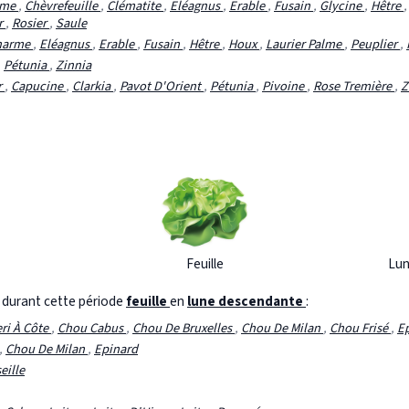
rme
,
Chèvrefeuille
,
Clématite
,
Eléagnus
,
Erable
,
Fusain
,
Glycine
,
Hêtre
r
,
Rosier
,
Saule
harme
,
Eléagnus
,
Erable
,
Fusain
,
Hêtre
,
Houx
,
Laurier Palme
,
Peuplier
,
,
Pétunia
,
Zinnia
r
,
Capucine
,
Clarkia
,
Pavot D'Orient
,
Pétunia
,
Pivoine
,
Rose Tremière
,
Z
Feuille
Lun
s durant cette période
feuille
en
lune descendante
:
eri À Côte
,
Chou Cabus
,
Chou De Bruxelles
,
Chou De Milan
,
Chou Frisé
,
E
,
Chou De Milan
,
Epinard
eille