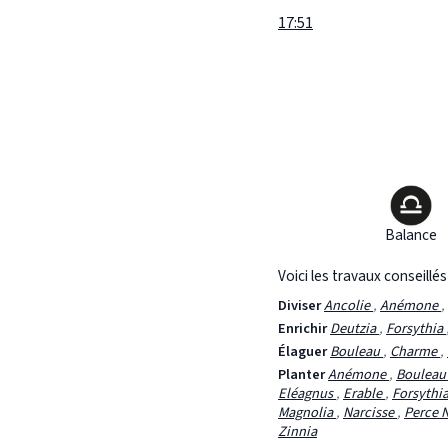
17:51
Balance
Voici les travaux conseillé
Diviser
Ancolie
,
Anémone
,
Enrichir
Deutzia
,
Forsythia
Élaguer
Bouleau
,
Charme
,
Planter
Anémone
,
Boulea
Eléagnus
,
Erable
,
Forsythi
Magnolia
,
Narcisse
,
Perce 
Zinnia