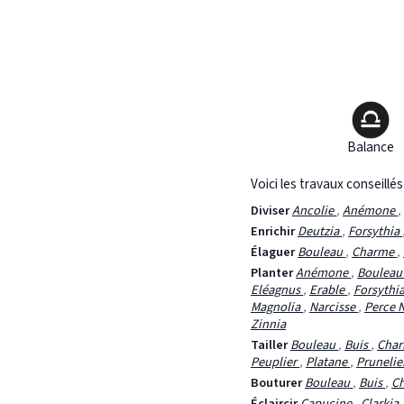
Balance
Voici les travaux conseillé
Diviser
Ancolie
,
Anémone
,
Enrichir
Deutzia
,
Forsythia
Élaguer
Bouleau
,
Charme
,
Planter
Anémone
,
Boulea
Eléagnus
,
Erable
,
Forsythi
Magnolia
,
Narcisse
,
Perce 
Zinnia
Tailler
Bouleau
,
Buis
,
Cha
Peuplier
,
Platane
,
Prunelie
Bouturer
Bouleau
,
Buis
,
C
Éclaircir
Capucine
,
Clarkia