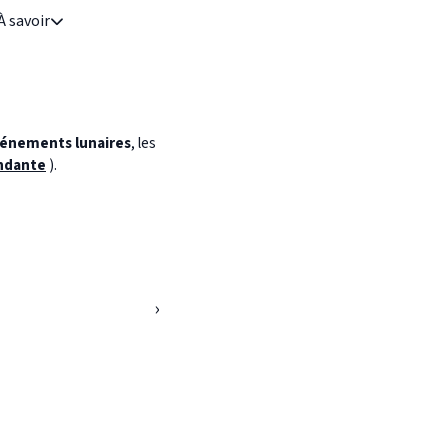
À savoir
énements lunaires
, les
ndante
).
›