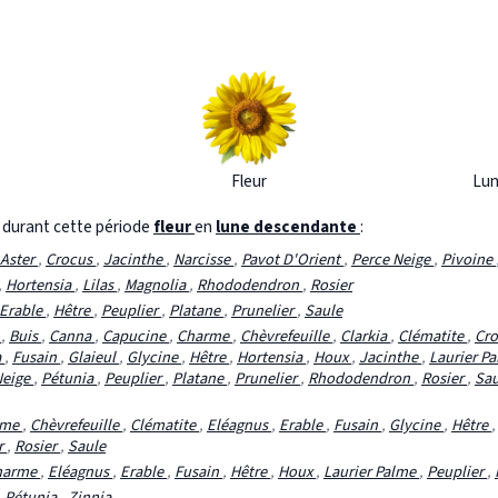
Fleur
Lun
s durant cette période
fleur
en
lune descendante
:
Aster
,
Crocus
,
Jacinthe
,
Narcisse
,
Pavot D'Orient
,
Perce Neige
,
Pivoine
,
Hortensia
,
Lilas
,
Magnolia
,
Rhododendron
,
Rosier
Erable
,
Hêtre
,
Peuplier
,
Platane
,
Prunelier
,
Saule
u
,
Buis
,
Canna
,
Capucine
,
Charme
,
Chèvrefeuille
,
Clarkia
,
Clématite
,
Cr
a
,
Fusain
,
Glaieul
,
Glycine
,
Hêtre
,
Hortensia
,
Houx
,
Jacinthe
,
Laurier P
Neige
,
Pétunia
,
Peuplier
,
Platane
,
Prunelier
,
Rhododendron
,
Rosier
,
Sa
rme
,
Chèvrefeuille
,
Clématite
,
Eléagnus
,
Erable
,
Fusain
,
Glycine
,
Hêtre
r
,
Rosier
,
Saule
harme
,
Eléagnus
,
Erable
,
Fusain
,
Hêtre
,
Houx
,
Laurier Palme
,
Peuplier
,
,
Pétunia
,
Zinnia