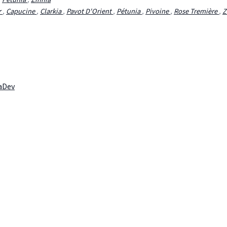
r
,
Capucine
,
Clarkia
,
Pavot D'Orient
,
Pétunia
,
Pivoine
,
Rose Tremière
,
Z
laDev