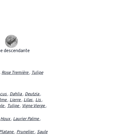
e descendante
,
Rose Tremière
,
Tulipe
ocus
,
Dahlia
,
Deutzia
,
alme
,
Lierre
,
Lilas
,
Lis
,
ule
,
Tulipe
,
Vigne Vierge
,
,
Houx
,
Laurier Palme
,
Platane
,
Prunelier
,
Saule