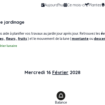
Aujourd'hui
Ce mois-ci
Plantes
de jardinage
 aide à planifier vos travaux au jardin jour après jour. Retrouvez les
év
les
,
fleurs
,
fruits
) et le mouvement de la lune (
montante
ou
desce
rier lunaire
Mercredi 16
Février
2028
Balance