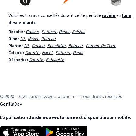
Voici les travaux conseillés durant cette période
racine
en
lune
descendante
:
Récolter
Crosne
,
Poireau
,
Radis
,
Salsifis
Biner
Ail
,
Navet
,
Poireau
Planter
Ail
,
Crosne
,
Echalotte
,
Poireau
,
Pomme De Terre
Éclaircir
Carotte
,
Navet
,
Poireau
,
Radis
Désherber
Carotte
,
Echalotte
© 2020 - 2026 JardinezAvecLaLune.fr — Tous droits réservés
GorillaDev
L’application
Jardinez avec la lune
est disponible sur mobile.