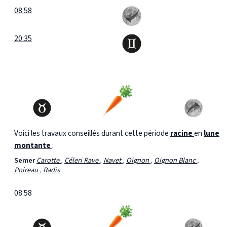
08:58
20:35
Voici les travaux conseillés durant cette période
racine
en
lune
montante
:
Semer
Carotte
,
Céleri Rave
,
Navet
,
Oignon
,
Oignon Blanc
,
Poireau
,
Radis
08:58