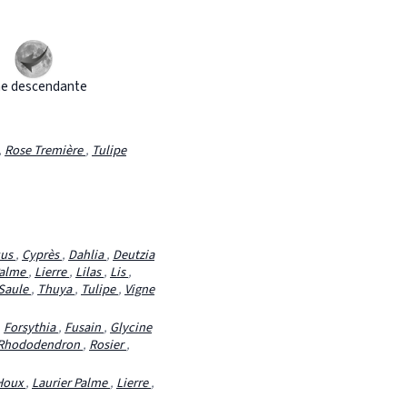
e descendante
,
Rose Tremière
,
Tulipe
cus
,
Cyprès
,
Dahlia
,
Deutzia
Palme
,
Lierre
,
Lilas
,
Lis
,
Saule
,
Thuya
,
Tulipe
,
Vigne
,
Forsythia
,
Fusain
,
Glycine
Rhododendron
,
Rosier
,
Houx
,
Laurier Palme
,
Lierre
,