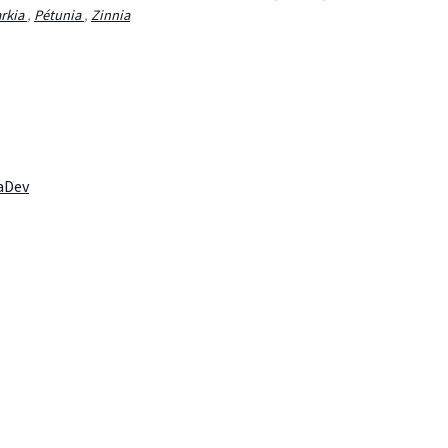
arkia
,
Pétunia
,
Zinnia
laDev