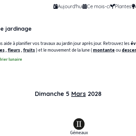
Aujourd'hui
Ce mois-ci
Plantes
de jardinage
 aide à planifier vos travaux au jardin jour après jour. Retrouvez les
év
les
,
fleurs
,
fruits
) et le mouvement de la lune (
montante
ou
desce
rier lunaire
Dimanche 5
Mars
2028
Gémeaux