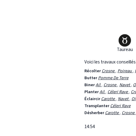
Taureau
Voici les travaux conseillé
Récolter
Crosne
,
Poireau
,
Butter
Pomme De Terre
Biner
Ail
,
Crosne
,
Navet
,
O
Planter
Ail
,
Céleri Rave
,
Cr
Éclaircir
Carotte
,
Navet
,
Oi
Transplanter
Céleri Rave
Désherber
Carotte
,
Crosne
14:54