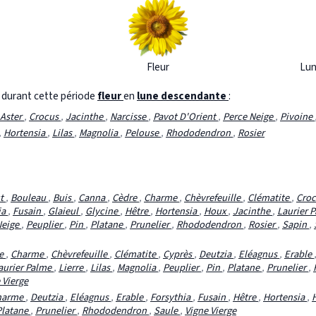
Fleur
Lun
s durant cette période
fleur
en
lune descendante
:
Aster
,
Crocus
,
Jacinthe
,
Narcisse
,
Pavot D'Orient
,
Perce Neige
,
Pivoine
,
Hortensia
,
Lilas
,
Magnolia
,
Pelouse
,
Rhododendron
,
Rosier
ut
,
Bouleau
,
Buis
,
Canna
,
Cèdre
,
Charme
,
Chèvrefeuille
,
Clématite
,
Cro
ia
,
Fusain
,
Glaieul
,
Glycine
,
Hêtre
,
Hortensia
,
Houx
,
Jacinthe
,
Laurier 
Neige
,
Peuplier
,
Pin
,
Platane
,
Prunelier
,
Rhododendron
,
Rosier
,
Sapin
,
re
,
Charme
,
Chèvrefeuille
,
Clématite
,
Cyprès
,
Deutzia
,
Eléagnus
,
Erable
aurier Palme
,
Lierre
,
Lilas
,
Magnolia
,
Peuplier
,
Pin
,
Platane
,
Prunelier
,
 Vierge
harme
,
Deutzia
,
Eléagnus
,
Erable
,
Forsythia
,
Fusain
,
Hêtre
,
Hortensia
,
Platane
,
Prunelier
,
Rhododendron
,
Saule
,
Vigne Vierge