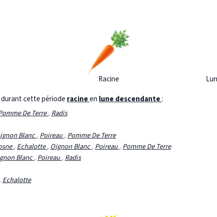
Racine
Lun
s durant cette période
racine
en
lune descendante
:
Pomme De Terre
,
Radis
ignon Blanc
,
Poireau
,
Pomme De Terre
osne
,
Echalotte
,
Oignon Blanc
,
Poireau
,
Pomme De Terre
gnon Blanc
,
Poireau
,
Radis
,
Echalotte