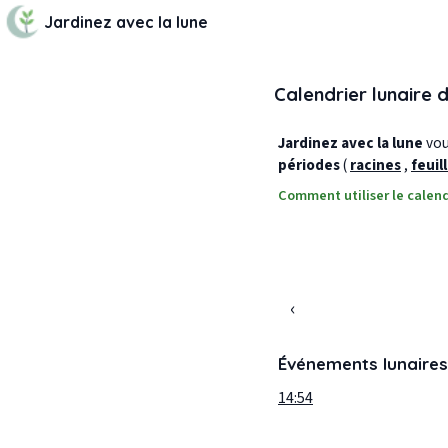
Jardinez avec la lune
Calendrier lunaire 
Jardinez avec la lune
vous
périodes
(
racines
,
feuil
Comment utiliser le calend
‹
Événements lunaires
14:54