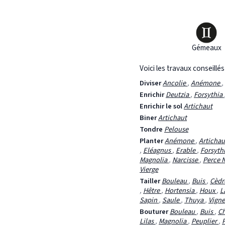
Gémeaux
Voici les travaux conseillé
Diviser
Ancolie
,
Anémone
,
Enrichir
Deutzia
,
Forsythia
Enrichir le sol
Artichaut
Biner
Artichaut
Tondre
Pelouse
Planter
Anémone
,
Articha
,
Eléagnus
,
Erable
,
Forsyth
Magnolia
,
Narcisse
,
Perce 
Vierge
Tailler
Bouleau
,
Buis
,
Cèd
,
Hêtre
,
Hortensia
,
Houx
,
L
Sapin
,
Saule
,
Thuya
,
Vigne
Bouturer
Bouleau
,
Buis
,
C
Lilas
,
Magnolia
,
Peuplier
,