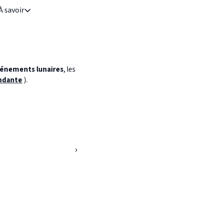
À savoir
énements lunaires
, les
ndante
).
›