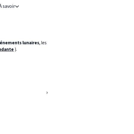
À savoir
énements lunaires
, les
ndante
).
›