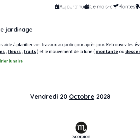
Aujourd'hui
Ce mois-ci
Plantes
de jardinage
 aide à planifier vos travaux au jardin jour après jour. Retrouvez les
év
les
,
fleurs
,
fruits
) et le mouvement de la lune (
montante
ou
desce
rier lunaire
Vendredi 20
Octobre
2028
Scorpion