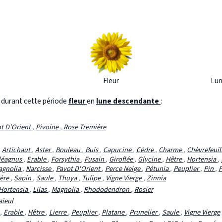
Fleur
Lun
s durant cette période
fleur
en
lune descendante
:
t D'Orient
,
Pivoine
,
Rose Tremière
,
Artichaut
,
Aster
,
Bouleau
,
Buis
,
Capucine
,
Cèdre
,
Charme
,
Chèvrefeuil
léagnus
,
Erable
,
Forsythia
,
Fusain
,
Giroflée
,
Glycine
,
Hêtre
,
Hortensia
,
agnolia
,
Narcisse
,
Pavot D'Orient
,
Perce Neige
,
Pétunia
,
Peuplier
,
Pin
,
P
ière
,
Sapin
,
Saule
,
Thuya
,
Tulipe
,
Vigne Vierge
,
Zinnia
Hortensia
,
Lilas
,
Magnolia
,
Rhododendron
,
Rosier
aieul
,
Erable
,
Hêtre
,
Lierre
,
Peuplier
,
Platane
,
Prunelier
,
Saule
,
Vigne Vierge