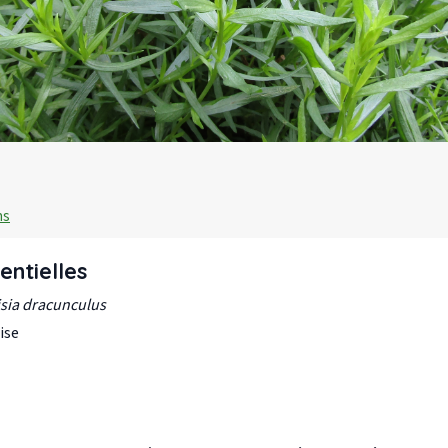
ns
entielles
sia dracunculus
ise