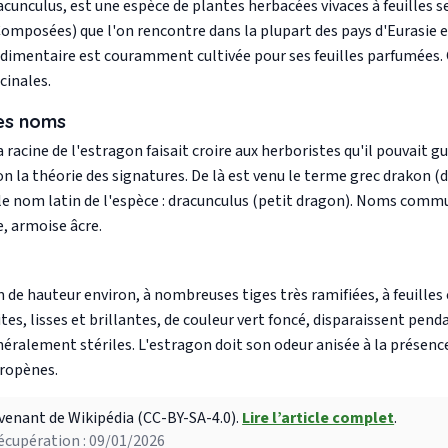
cunculus, est une espèce de plantes herbacées vivaces à feuilles s
Composées) que l'on rencontre dans la plupart des pays d'Eurasie 
dimentaire est couramment cultivée pour ses feuilles parfumées. 
cinales.
es noms
 racine de l'estragon faisait croire aux herboristes qu'il pouvait g
la théorie des signatures. De là est venu le terme grec drakon (dragon)
 le nom latin de l'espèce : dracunculus (petit dragon). Noms comm
, armoise âcre.
de hauteur environ, à nombreuses tiges très ramifiées, à feuilles 
ites, lisses et brillantes, de couleur vert foncé, disparaissent penda
énéralement stériles. L'estragon doit son odeur anisée à la présen
propènes.
venant de Wikipédia (CC-BY-SA-4.0).
Lire l’article complet
.
écupération : 09/01/2026