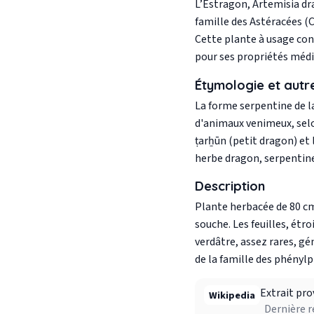
L’Estragon, Artemisia dra
famille des Astéracées (
Cette plante à usage con
pour ses propriétés médi
Étymologie et autr
La forme serpentine de la
d'animaux venimeux, selon 
ṭarẖūn (petit dragon) et
herbe dragon, serpentine
Description
Plante herbacée de 80 cm 
souche. Les feuilles, étro
verdâtre, assez rares, g
de la famille des phényl
Extrait pro
Wikipedia
Dernière r