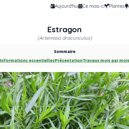
Aujourd'hui
Ce mois-ci
Plantes
Estragon
(Artemisia dracunculus)
Sommaire
Informations essentielles
Présentation
Travaux mois par moi