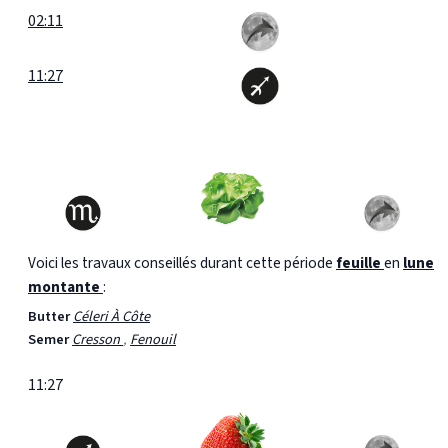
02:11
11:27
Voici les travaux conseillés durant cette période
feuille
en
lune
montante
:
Butter
Céleri À Côte
Semer
Cresson
,
Fenouil
11:27