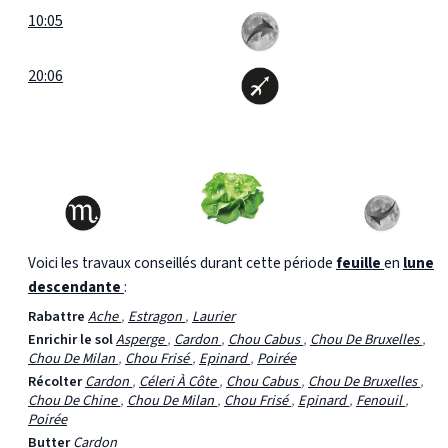
10:05
20:06
Voici les travaux conseillés durant cette période
feuille
en
lune
descendante
:
Rabattre
Ache
,
Estragon
,
Laurier
Enrichir le sol
Asperge
,
Cardon
,
Chou Cabus
,
Chou De Bruxelles
,
Chou De Milan
,
Chou Frisé
,
Epinard
,
Poirée
Récolter
Cardon
,
Céleri À Côte
,
Chou Cabus
,
Chou De Bruxelles
,
Chou De Chine
,
Chou De Milan
,
Chou Frisé
,
Epinard
,
Fenouil
,
Poirée
Butter
Cardon