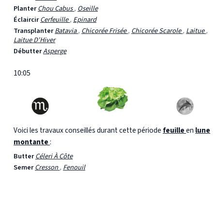
Planter
Chou Cabus
,
Oseille
Éclaircir
Cerfeuille
,
Epinard
Transplanter
Batavia
,
Chicorée Frisée
,
Chicorée Scarole
,
Laitue
,
Laitue D'Hiver
Débutter
Asperge
10:05
Voici les travaux conseillés durant cette période
feuille
en
lune
montante
:
Butter
Céleri À Côte
Semer
Cresson
,
Fenouil