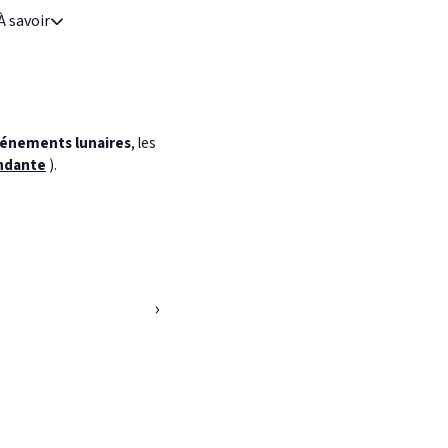
À savoir
énements lunaires
, les
ndante
).
›