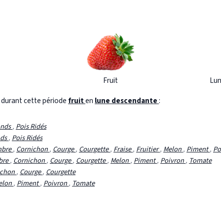
Fruit
Lun
s durant cette période
fruit
en
lune descendante
:
onds
,
Pois Ridés
nds
,
Pois Ridés
mbre
,
Cornichon
,
Courge
,
Courgette
,
Fraise
,
Fruitier
,
Melon
,
Piment
,
Po
bre
,
Cornichon
,
Courge
,
Courgette
,
Melon
,
Piment
,
Poivron
,
Tomate
ichon
,
Courge
,
Courgette
elon
,
Piment
,
Poivron
,
Tomate