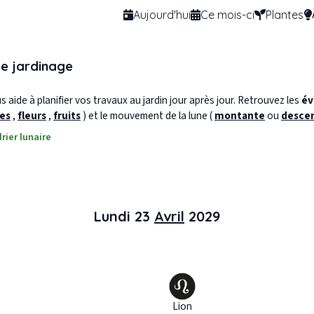
Aujourd'hui
Ce mois-ci
Plantes
de jardinage
 aide à planifier vos travaux au jardin jour après jour. Retrouvez les
év
les
,
fleurs
,
fruits
) et le mouvement de la lune (
montante
ou
desce
rier lunaire
Lundi 23
Avril
2029
Lion