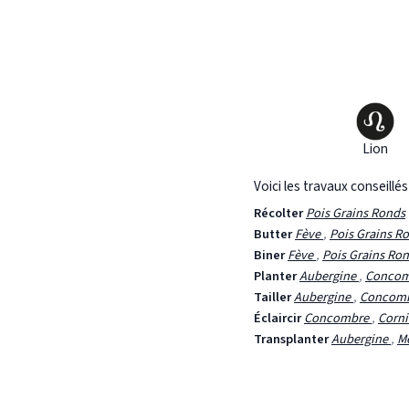
Lion
Voici les travaux conseillé
Récolter
Pois Grains Ronds
Butter
Fève
,
Pois Grains R
Biner
Fève
,
Pois Grains Ro
Planter
Aubergine
,
Conco
Tailler
Aubergine
,
Concom
Éclaircir
Concombre
,
Corn
Transplanter
Aubergine
,
M