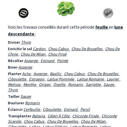
Voici les travaux conseillés durant cette période
feuille
en
lune
descendante
:
Diviser
Thym
Enrichir le sol
Cardon
,
Chou Cabus
,
Chou De Bruxelles
,
Chou De
Chine
,
Chou De Milan
,
Chou Frisé
Récolter
Asperge
,
Epinard
,
Poirée
Biner
Asperge
Planter
Ache
,
Asperge
,
Basilic
,
Chou Cabus
,
Chou De Bruxelles
,
Ciboulette
,
Estragon
,
Laitue Pommée
,
Laitue Romaine
,
Laurier
,
Melisse
,
Menthe
,
Origan
,
Oseille
,
Romarin
,
Sarriette
,
Sauge
,
Thym
Tailler
Sauge
Bouturer
Romarin
Éclaircir
Cerfeuille
,
Ciboulette
,
Epinard
,
Persil
Transplanter
Batavia
,
Céleri À Côte
,
Chicorée Frisée
,
Chicorée
Scarole
,
Chou Cabus
,
Chou De Bruxelles
,
Chou De Milan
,
Ciboulette
,
Laitue
,
Laitue D'Hiver
,
Laitue Pommée
,
Laitue