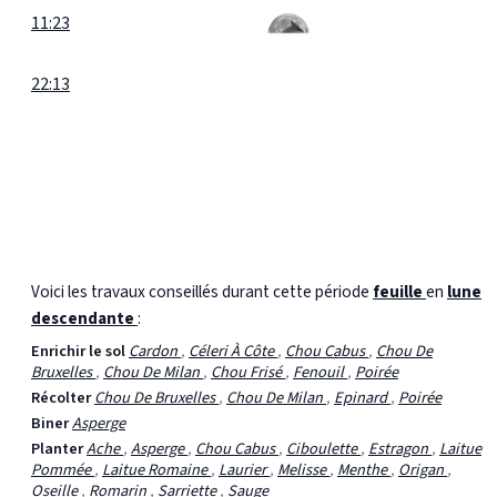
11:23
22:13
Voici les travaux conseillés durant cette période
feuille
en
lune
descendante
:
Enrichir le sol
Cardon
,
Céleri À Côte
,
Chou Cabus
,
Chou De
Bruxelles
,
Chou De Milan
,
Chou Frisé
,
Fenouil
,
Poirée
Récolter
Chou De Bruxelles
,
Chou De Milan
,
Epinard
,
Poirée
Biner
Asperge
Planter
Ache
,
Asperge
,
Chou Cabus
,
Ciboulette
,
Estragon
,
Laitue
Pommée
,
Laitue Romaine
,
Laurier
,
Melisse
,
Menthe
,
Origan
,
Oseille
,
Romarin
,
Sarriette
,
Sauge