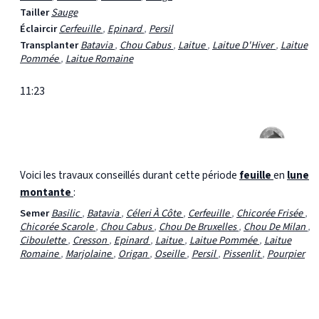
Tailler
Sauge
Éclaircir
Cerfeuille
,
Epinard
,
Persil
Transplanter
Batavia
,
Chou Cabus
,
Laitue
,
Laitue D'Hiver
,
Laitue
Pommée
,
Laitue Romaine
11:23
Voici les travaux conseillés durant cette période
feuille
en
lune
montante
:
Semer
Basilic
,
Batavia
,
Céleri À Côte
,
Cerfeuille
,
Chicorée Frisée
,
Chicorée Scarole
,
Chou Cabus
,
Chou De Bruxelles
,
Chou De Milan
,
Ciboulette
,
Cresson
,
Epinard
,
Laitue
,
Laitue Pommée
,
Laitue
Romaine
,
Marjolaine
,
Origan
,
Oseille
,
Persil
,
Pissenlit
,
Pourpier