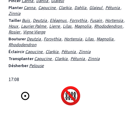
Pincer
Canna
,
Dahlia
,
Glaieul
Planter
Canna
,
Capucine
,
Clarkia
,
Dahlia
,
Glaieul
,
Pétunia
,
Zinnia
Tailler
Buis
,
Deutzia
,
Eléagnus
,
Forsythia
,
Fusain
,
Hortensia
,
Houx
,
Laurier Palme
,
Lierre
,
Lilas
,
Magnolia
,
Rhododendron
,
Rosier
,
Vigne Vierge
Bouturer
Deutzia
,
Forsythia
,
Hortensia
,
Lilas
,
Magnolia
,
Rhododendron
Éclaircir
Capucine
,
Clarkia
,
Pétunia
,
Zinnia
Transplanter
Capucine
,
Clarkia
,
Pétunia
,
Zinnia
Désherber
Pelouse
17:08