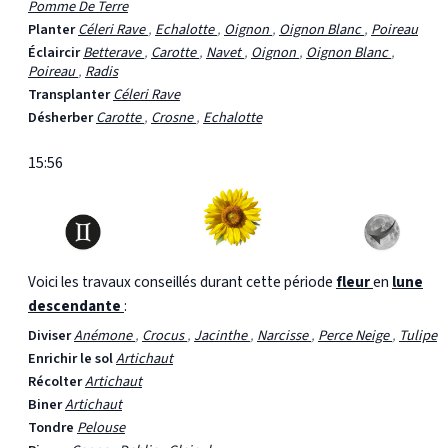
Pomme De Terre
Planter
Céleri Rave
,
Echalotte
,
Oignon
,
Oignon Blanc
,
Poireau
Éclaircir
Betterave
,
Carotte
,
Navet
,
Oignon
,
Oignon Blanc
,
Poireau
,
Radis
Transplanter
Céleri Rave
Désherber
Carotte
,
Crosne
,
Echalotte
15:56
Voici les travaux conseillés durant cette période
fleur
en
lune
descendante
:
Diviser
Anémone
,
Crocus
,
Jacinthe
,
Narcisse
,
Perce Neige
,
Tulipe
Enrichir le sol
Artichaut
Récolter
Artichaut
Biner
Artichaut
Tondre
Pelouse