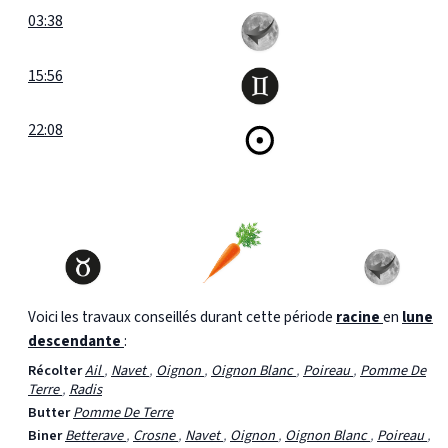
03:38
15:56
22:08
Voici les travaux conseillés durant cette période
racine
en
lune
descendante
:
Récolter
Ail
,
Navet
,
Oignon
,
Oignon Blanc
,
Poireau
,
Pomme De
Terre
,
Radis
Butter
Pomme De Terre
Biner
Betterave
,
Crosne
,
Navet
,
Oignon
,
Oignon Blanc
,
Poireau
,