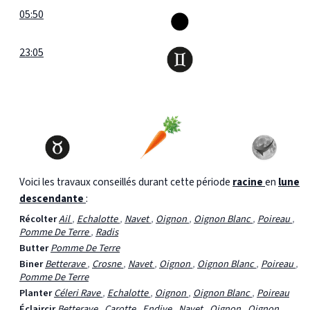
05:50
23:05
Voici les travaux conseillés durant cette période
racine
en
lune
descendante
:
Récolter
Ail
,
Echalotte
,
Navet
,
Oignon
,
Oignon Blanc
,
Poireau
,
Pomme De Terre
,
Radis
Butter
Pomme De Terre
Biner
Betterave
,
Crosne
,
Navet
,
Oignon
,
Oignon Blanc
,
Poireau
,
Pomme De Terre
Planter
Céleri Rave
,
Echalotte
,
Oignon
,
Oignon Blanc
,
Poireau
Éclaircir
Betterave
,
Carotte
,
Endive
,
Navet
,
Oignon
,
Oignon