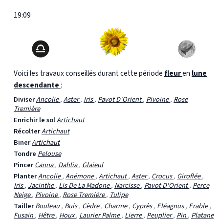
19:09
Voici les travaux conseillés durant cette période
fleur
en
lune
descendante
:
Diviser
Ancolie
,
Aster
,
Iris
,
Pavot D'Orient
,
Pivoine
,
Rose
Tremière
Enrichir le sol
Artichaut
Récolter
Artichaut
Biner
Artichaut
Tondre
Pelouse
Pincer
Canna
,
Dahlia
,
Glaieul
Planter
Ancolie
,
Anémone
,
Artichaut
,
Aster
,
Crocus
,
Giroflée
,
Iris
,
Jacinthe
,
Lis De La Madone
,
Narcisse
,
Pavot D'Orient
,
Perce
Neige
,
Pivoine
,
Rose Tremière
,
Tulipe
Tailler
Bouleau
,
Buis
,
Cèdre
,
Charme
,
Cyprès
,
Eléagnus
,
Erable
,
Fusain
,
Hêtre
,
Houx
,
Laurier Palme
,
Lierre
,
Peuplier
,
Pin
,
Platane