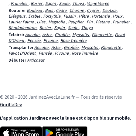
,
Prunelier
,
Rosier
,
Sapin
,
Saule
,
Thuya
,
Vigne Vierge
Bouturer
Bouleau
,
Buis
,
Cèdre
,
Charme
,
Cyprès
,
Deutzia
,
Eléagnus
,
Erable
,
Forsythia
,
Fusain
,
Hêtre
,
Hortensia
,
Houx
,
Laurier Palme
,
Lilas
,
Magnolia
,
Peuplier
,
Pin
,
Platane
,
Prunelier
,
Rhododendron
,
Rosier
,
Sapin
,
Saule
,
Thuya
Éclaircir
Ancolie
,
Aster
,
Giroflée
,
Myosotis
,
Pâquerette
,
Pavot
D'Orient
,
Pensée
,
Pivoine
,
Rose Tremière
Transplanter
Ancolie
,
Aster
,
Giroflée
,
Myosotis
,
Pâquerette
,
Pavot D'Orient
,
Pensée
,
Pivoine
,
Rose Tremière
Débutter
Artichaut
© 2020 - 2026 JardinezAvecLaLune.fr — Tous droits réservés
GorillaDev
L’application
Jardinez avec la lune
est disponible sur mobile.