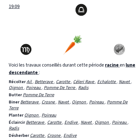
19:09
Voici les travaux conseillés durant cette période
racine
en
lune
descendante
:
Récolter
Ail
,
Betterave
,
Carotte
,
Céleri Rave
,
Echalotte
,
Navet
,
Oignon
,
Poireau
,
Pomme De Terre
,
Radis
Butter
Pomme De Terre
Biner
Betterave
,
Crosne
,
Navet
,
Oignon
,
Poireau
,
Pomme De
Terre
Planter
Oignon
,
Poireau
Éclaircir
Betterave
,
Carotte
,
Endive
,
Navet
,
Oignon
,
Poireau
,
Radis
Désherber
Carotte
,
Crosne
,
Endive