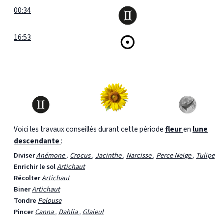
00:34
16:53
Voici les travaux conseillés durant cette période
fleur
en
lune
descendante
:
Diviser
Anémone
,
Crocus
,
Jacinthe
,
Narcisse
,
Perce Neige
,
Tulipe
Enrichir le sol
Artichaut
Récolter
Artichaut
Biner
Artichaut
Tondre
Pelouse
Pincer
Canna
,
Dahlia
,
Glaieul