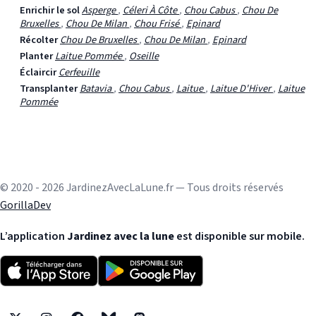
Enrichir le sol
Asperge
,
Céleri À Côte
,
Chou Cabus
,
Chou De
Bruxelles
,
Chou De Milan
,
Chou Frisé
,
Epinard
Récolter
Chou De Bruxelles
,
Chou De Milan
,
Epinard
Planter
Laitue Pommée
,
Oseille
Éclaircir
Cerfeuille
Transplanter
Batavia
,
Chou Cabus
,
Laitue
,
Laitue D'Hiver
,
Laitue
Pommée
© 2020 - 2026 JardinezAvecLaLune.fr — Tous droits réservés
GorillaDev
L’application
Jardinez avec la lune
est disponible sur mobile.