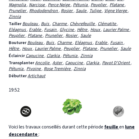
Magnolia
,
Narcisse
,
Perce Neige
,
Pétunia
,
Peuplier
,
Platane
,
Prunelier
,
Rhododendron
,
Rosier
,
Saule
,
Tulipe
,
Vigne Vierge
,
Zinnia
Tailler
Bouleau
,
Buis
,
Charme
,
Chèvrefeuille
,
Clématite
,
Eléagnus
,
Erable
,
Fusain
,
Glycine
,
Hêtre
,
Houx
,
Laurier Palme
,
Peuplier
,
Platane
,
Prunelier
,
Rosier
,
Saule
Bouturer
Bouleau
,
Buis
,
Charme
,
Eléagnus
,
Erable
,
Fusain
,
Hêtre
,
Houx
,
Laurier Palme
,
Peuplier
,
Platane
,
Prunelier
,
Saule
Éclaircir
Capucine
,
Clarkia
,
Pétunia
,
Zinnia
Transplanter
Ancolie
,
Aster
,
Capucine
,
Clarkia
,
Pavot D'Orient
,
Pétunia
,
Pivoine
,
Rose Tremière
,
Zinnia
Débutter
Artichaut
19:52
Voici les travaux conseillés durant cette période
feuille
en
lune
descendante
: