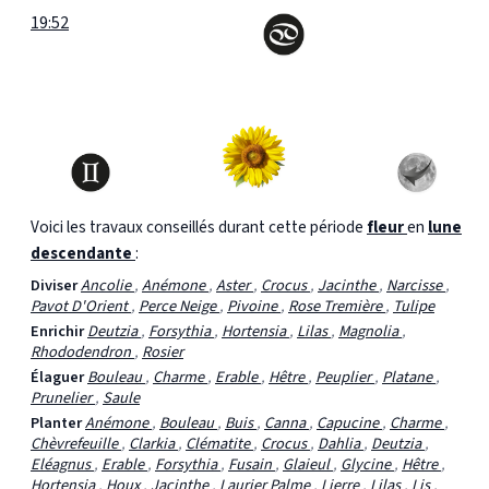
19:52
Voici les travaux conseillés durant cette période
fleur
en
lune
descendante
:
Diviser
Ancolie
,
Anémone
,
Aster
,
Crocus
,
Jacinthe
,
Narcisse
,
Pavot D'Orient
,
Perce Neige
,
Pivoine
,
Rose Tremière
,
Tulipe
Enrichir
Deutzia
,
Forsythia
,
Hortensia
,
Lilas
,
Magnolia
,
Rhododendron
,
Rosier
Élaguer
Bouleau
,
Charme
,
Erable
,
Hêtre
,
Peuplier
,
Platane
,
Prunelier
,
Saule
Planter
Anémone
,
Bouleau
,
Buis
,
Canna
,
Capucine
,
Charme
,
Chèvrefeuille
,
Clarkia
,
Clématite
,
Crocus
,
Dahlia
,
Deutzia
,
Eléagnus
,
Erable
,
Forsythia
,
Fusain
,
Glaieul
,
Glycine
,
Hêtre
,
Hortensia
,
Houx
,
Jacinthe
,
Laurier Palme
,
Lierre
,
Lilas
,
Lis
,