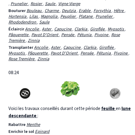
,
Prunelier
,
Rosier
,
Saule
,
Vigne Vierge
Bouturer
Bouleau
,
Charme
,
Deutzia
,
Erable
,
Forsythia
,
Hêtre
,
Hortensia
,
Lilas
,
Magnolia
,
Peuplier
,
Platane
,
Prunelier
,
Rhododendron
,
Saule
Éclaircir
Ancolie
,
Aster
,
Capucine
,
Clarkia
,
Giroflée
,
Myosotis
,
Pâquerette
,
Pavot D'Orient
,
Pensée
,
Pétunia
,
Pivoine
,
Rose
Tremière
,
Zinnia
Transplanter
Ancolie
,
Aster
,
Capucine
,
Clarkia
,
Giroflée
,
Myosotis
,
Pâquerette
,
Pavot D'Orient
,
Pensée
,
Pétunia
,
Pivoine
,
Rose Tremière
,
Zinnia
08:24
Voici les travaux conseillés durant cette période
feuille
en
lune
descendante
:
Rabattre
Menthe
Enrichir le sol
Epinard