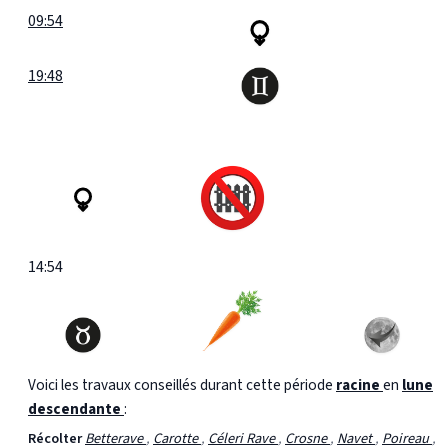
09:54
19:48
14:54
Voici les travaux conseillés durant cette période
racine
en
lune
descendante
:
Récolter
Betterave
,
Carotte
,
Céleri Rave
,
Crosne
,
Navet
,
Poireau
,