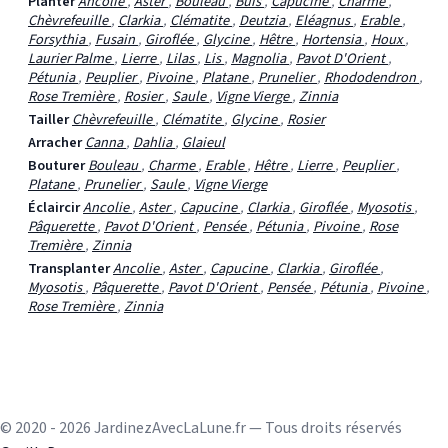
Planter
Ancolie
,
Aster
,
Bouleau
,
Buis
,
Capucine
,
Charme
,
Chèvrefeuille
,
Clarkia
,
Clématite
,
Deutzia
,
Eléagnus
,
Erable
,
Forsythia
,
Fusain
,
Giroflée
,
Glycine
,
Hêtre
,
Hortensia
,
Houx
,
Laurier Palme
,
Lierre
,
Lilas
,
Lis
,
Magnolia
,
Pavot D'Orient
,
Pétunia
,
Peuplier
,
Pivoine
,
Platane
,
Prunelier
,
Rhododendron
,
Rose Tremière
,
Rosier
,
Saule
,
Vigne Vierge
,
Zinnia
Tailler
Chèvrefeuille
,
Clématite
,
Glycine
,
Rosier
Arracher
Canna
,
Dahlia
,
Glaieul
Bouturer
Bouleau
,
Charme
,
Erable
,
Hêtre
,
Lierre
,
Peuplier
,
Platane
,
Prunelier
,
Saule
,
Vigne Vierge
Éclaircir
Ancolie
,
Aster
,
Capucine
,
Clarkia
,
Giroflée
,
Myosotis
,
Pâquerette
,
Pavot D'Orient
,
Pensée
,
Pétunia
,
Pivoine
,
Rose
Tremière
,
Zinnia
Transplanter
Ancolie
,
Aster
,
Capucine
,
Clarkia
,
Giroflée
,
Myosotis
,
Pâquerette
,
Pavot D'Orient
,
Pensée
,
Pétunia
,
Pivoine
,
Rose Tremière
,
Zinnia
© 2020 - 2026 JardinezAvecLaLune.fr — Tous droits réservés