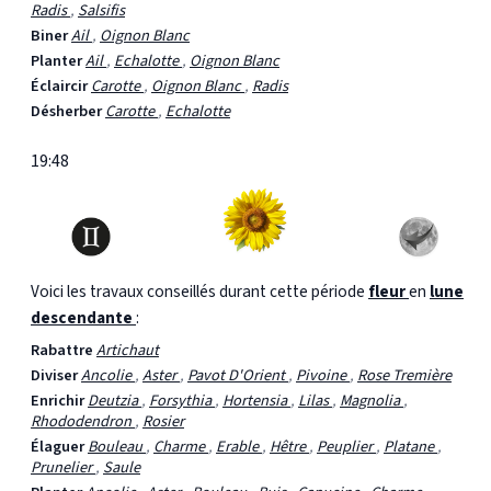
Radis
,
Salsifis
Biner
Ail
,
Oignon Blanc
Planter
Ail
,
Echalotte
,
Oignon Blanc
Éclaircir
Carotte
,
Oignon Blanc
,
Radis
Désherber
Carotte
,
Echalotte
19:48
Voici les travaux conseillés durant cette période
fleur
en
lune
descendante
:
Rabattre
Artichaut
Diviser
Ancolie
,
Aster
,
Pavot D'Orient
,
Pivoine
,
Rose Tremière
Enrichir
Deutzia
,
Forsythia
,
Hortensia
,
Lilas
,
Magnolia
,
Rhododendron
,
Rosier
Élaguer
Bouleau
,
Charme
,
Erable
,
Hêtre
,
Peuplier
,
Platane
,
Prunelier
,
Saule