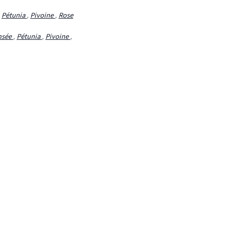
,
Pétunia
,
Pivoine
,
Rose
nsée
,
Pétunia
,
Pivoine
,