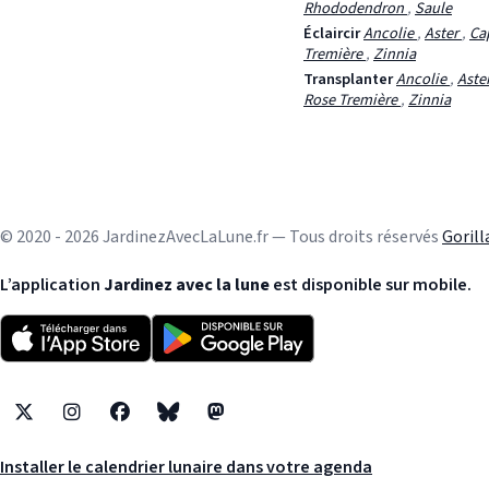
Rhododendron
,
Saule
Éclaircir
Ancolie
,
Aster
,
Ca
Tremière
,
Zinnia
Transplanter
Ancolie
,
Aste
Rose Tremière
,
Zinnia
© 2020 - 2026 JardinezAvecLaLune.fr — Tous droits réservés
Goril
L’application
Jardinez avec la lune
est disponible sur mobile.
X
Instagram
Facebook
Bluesky
Mastodon
Installer le calendrier lunaire dans votre agenda