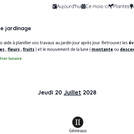
Aujourd'hui
Ce mois-ci
Plantes
de jardinage
 aide à planifier vos travaux au jardin jour après jour. Retrouvez les
év
les
,
fleurs
,
fruits
) et le mouvement de la lune (
montante
ou
desce
rier lunaire
Jeudi 20
Juillet
2028
Gémeaux