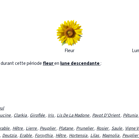
Fleur
Lun
s durant cette période
fleur
en
lune descendante
:
eul
ucine
,
Clarkia
,
Giroflée
,
Iris
,
Lis De La Madone
,
Pavot D'Orient
,
Pétunia
rable
,
Hêtre
,
Lierre
,
Peuplier
,
Platane
,
Prunelier
,
Rosier
,
Saule
,
Vigne V
,
Deutzia
,
Erable
,
Forsythia
,
Hêtre
,
Hortensia
,
Lilas
,
Magnolia
,
Peuplier