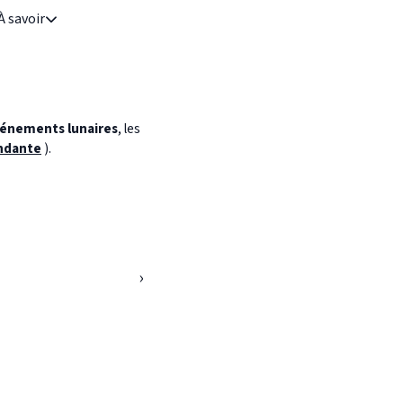
À savoir
énements lunaires
, les
ndante
).
›