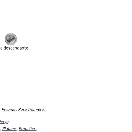
e descendante
,
Pivoine
,
Rose Tremière
,
ierge
,
Platane
,
Prunelier
,