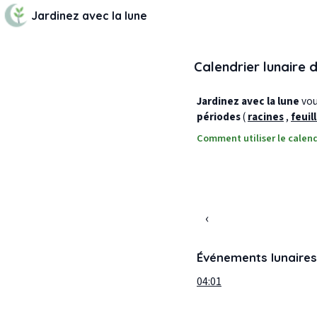
Jardinez avec la lune
Calendrier lunaire 
Jardinez avec la lune
vous
périodes
(
racines
,
feuil
Comment utiliser le calend
‹
Événements lunaires
04:01