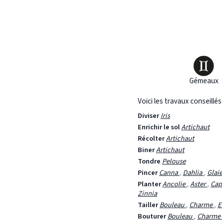
Gémeaux
Voici les travaux conseillé
Diviser
Iris
Enrichir le sol
Artichaut
Récolter
Artichaut
Biner
Artichaut
Tondre
Pelouse
Pincer
Canna
,
Dahlia
,
Glai
Planter
Ancolie
,
Aster
,
Cap
Zinnia
Tailler
Bouleau
,
Charme
,
E
Bouturer
Bouleau
,
Charme