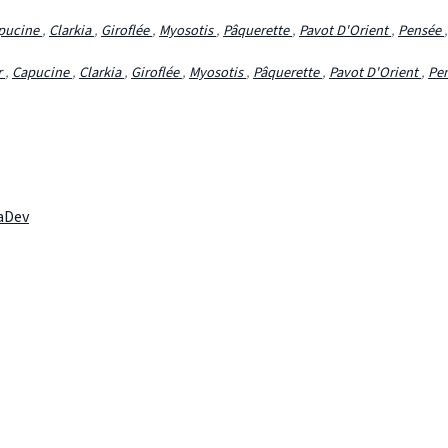
pucine
,
Clarkia
,
Giroflée
,
Myosotis
,
Pâquerette
,
Pavot D'Orient
,
Pensée
r
,
Capucine
,
Clarkia
,
Giroflée
,
Myosotis
,
Pâquerette
,
Pavot D'Orient
,
Pe
laDev