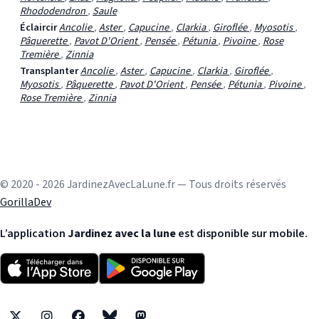
Rhododendron
,
Saule
Éclaircir
Ancolie
,
Aster
,
Capucine
,
Clarkia
,
Giroflée
,
Myosotis
,
Pâquerette
,
Pavot D'Orient
,
Pensée
,
Pétunia
,
Pivoine
,
Rose
Tremière
,
Zinnia
Transplanter
Ancolie
,
Aster
,
Capucine
,
Clarkia
,
Giroflée
,
Myosotis
,
Pâquerette
,
Pavot D'Orient
,
Pensée
,
Pétunia
,
Pivoine
,
Rose Tremière
,
Zinnia
© 2020 - 2026 JardinezAvecLaLune.fr — Tous droits réservés
GorillaDev
L’application
Jardinez avec la lune
est disponible sur mobile.