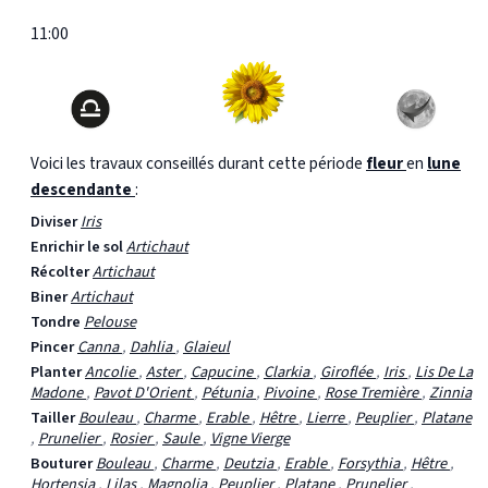
11:00
Voici les travaux conseillés durant cette période
fleur
en
lune
descendante
:
Diviser
Iris
Enrichir le sol
Artichaut
Récolter
Artichaut
Biner
Artichaut
Tondre
Pelouse
Pincer
Canna
,
Dahlia
,
Glaieul
Planter
Ancolie
,
Aster
,
Capucine
,
Clarkia
,
Giroflée
,
Iris
,
Lis De La
Madone
,
Pavot D'Orient
,
Pétunia
,
Pivoine
,
Rose Tremière
,
Zinnia
Tailler
Bouleau
,
Charme
,
Erable
,
Hêtre
,
Lierre
,
Peuplier
,
Platane
,
Prunelier
,
Rosier
,
Saule
,
Vigne Vierge
Bouturer
Bouleau
,
Charme
,
Deutzia
,
Erable
,
Forsythia
,
Hêtre
,
Hortensia
,
Lilas
,
Magnolia
,
Peuplier
,
Platane
,
Prunelier
,