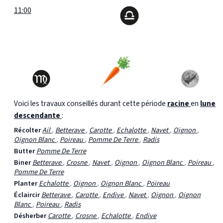
11:00
Voici les travaux conseillés durant cette période
racine
en
lune
descendante
:
Récolter
Ail
,
Betterave
,
Carotte
,
Echalotte
,
Navet
,
Oignon
,
Oignon Blanc
,
Poireau
,
Pomme De Terre
,
Radis
Butter
Pomme De Terre
Biner
Betterave
,
Crosne
,
Navet
,
Oignon
,
Oignon Blanc
,
Poireau
,
Pomme De Terre
Planter
Echalotte
,
Oignon
,
Oignon Blanc
,
Poireau
Éclaircir
Betterave
,
Carotte
,
Endive
,
Navet
,
Oignon
,
Oignon
Blanc
,
Poireau
,
Radis
Désherber
Carotte
,
Crosne
,
Echalotte
,
Endive