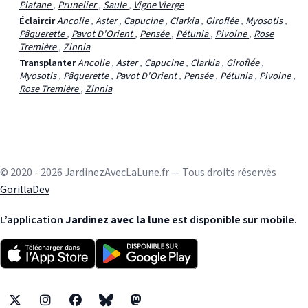
Platane
,
Prunelier
,
Saule
,
Vigne Vierge
Éclaircir
Ancolie
,
Aster
,
Capucine
,
Clarkia
,
Giroflée
,
Myosotis
,
Pâquerette
,
Pavot D'Orient
,
Pensée
,
Pétunia
,
Pivoine
,
Rose
Tremière
,
Zinnia
Transplanter
Ancolie
,
Aster
,
Capucine
,
Clarkia
,
Giroflée
,
Myosotis
,
Pâquerette
,
Pavot D'Orient
,
Pensée
,
Pétunia
,
Pivoine
,
Rose Tremière
,
Zinnia
© 2020 - 2026 JardinezAvecLaLune.fr — Tous droits réservés
GorillaDev
L’application
Jardinez avec la lune
est disponible sur mobile.
X
Instagram
Facebook
Bluesky
Mastodon