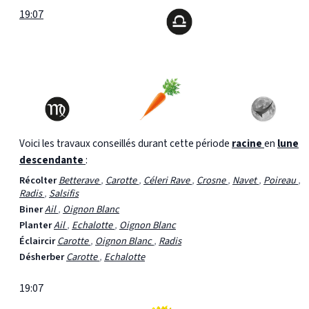
19:07
Voici les travaux conseillés durant cette période
racine
en
lune
descendante
:
Récolter
Betterave
,
Carotte
,
Céleri Rave
,
Crosne
,
Navet
,
Poireau
,
Radis
,
Salsifis
Biner
Ail
,
Oignon Blanc
Planter
Ail
,
Echalotte
,
Oignon Blanc
Éclaircir
Carotte
,
Oignon Blanc
,
Radis
Désherber
Carotte
,
Echalotte
19:07