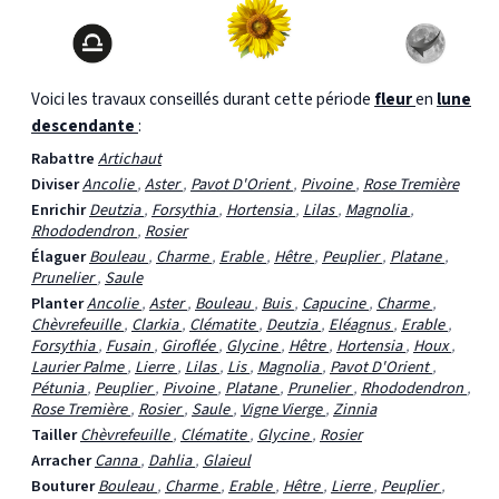
Voici les travaux conseillés durant cette période
fleur
en
lune
descendante
:
Rabattre
Artichaut
Diviser
Ancolie
,
Aster
,
Pavot D'Orient
,
Pivoine
,
Rose Tremière
Enrichir
Deutzia
,
Forsythia
,
Hortensia
,
Lilas
,
Magnolia
,
Rhododendron
,
Rosier
Élaguer
Bouleau
,
Charme
,
Erable
,
Hêtre
,
Peuplier
,
Platane
,
Prunelier
,
Saule
Planter
Ancolie
,
Aster
,
Bouleau
,
Buis
,
Capucine
,
Charme
,
Chèvrefeuille
,
Clarkia
,
Clématite
,
Deutzia
,
Eléagnus
,
Erable
,
Forsythia
,
Fusain
,
Giroflée
,
Glycine
,
Hêtre
,
Hortensia
,
Houx
,
Laurier Palme
,
Lierre
,
Lilas
,
Lis
,
Magnolia
,
Pavot D'Orient
,
Pétunia
,
Peuplier
,
Pivoine
,
Platane
,
Prunelier
,
Rhododendron
,
Rose Tremière
,
Rosier
,
Saule
,
Vigne Vierge
,
Zinnia
Tailler
Chèvrefeuille
,
Clématite
,
Glycine
,
Rosier
Arracher
Canna
,
Dahlia
,
Glaieul
Bouturer
Bouleau
,
Charme
,
Erable
,
Hêtre
,
Lierre
,
Peuplier
,