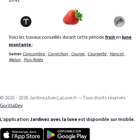
16:42
Voici les travaux conseillés durant cette période
fruit
en
lune
montante
:
Semer
Concombre
,
Cornichon
,
Courge
,
Courgette
,
Haricot
,
Melon
,
Pois Ridés
© 2020 - 2026 JardinezAvecLaLune.fr — Tous droits réservés
GorillaDev
L’application
Jardinez avec la lune
est disponible sur mobile.