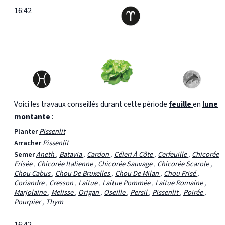
16:42
Voici les travaux conseillés durant cette période
feuille
en
lune
montante
:
Planter
Pissenlit
Arracher
Pissenlit
Semer
Aneth
,
Batavia
,
Cardon
,
Céleri À Côte
,
Cerfeuille
,
Chicorée
Frisée
,
Chicorée Italienne
,
Chicorée Sauvage
,
Chicorée Scarole
,
Chou Cabus
,
Chou De Bruxelles
,
Chou De Milan
,
Chou Frisé
,
Coriandre
,
Cresson
,
Laitue
,
Laitue Pommée
,
Laitue Romaine
,
Marjolaine
,
Melisse
,
Origan
,
Oseille
,
Persil
,
Pissenlit
,
Poirée
,
Pourpier
,
Thym