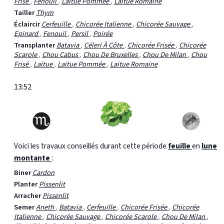
Frisé
,
Fenouil
,
Laitue Pommée
,
Laitue Romaine
Tailler
Thym
Éclaircir
Cerfeuille
,
Chicorée Italienne
,
Chicorée Sauvage
,
Epinard
,
Fenouil
,
Persil
,
Poirée
Transplanter
Batavia
,
Céleri À Côte
,
Chicorée Frisée
,
Chicorée
Scarole
,
Chou Cabus
,
Chou De Bruxelles
,
Chou De Milan
,
Chou
Frisé
,
Laitue
,
Laitue Pommée
,
Laitue Romaine
13:52
Voici les travaux conseillés durant cette période
feuille
en
lune
montante
:
Biner
Cardon
Planter
Pissenlit
Arracher
Pissenlit
Semer
Aneth
,
Batavia
,
Cerfeuille
,
Chicorée Frisée
,
Chicorée
Italienne
,
Chicorée Sauvage
,
Chicorée Scarole
,
Chou De Milan
,