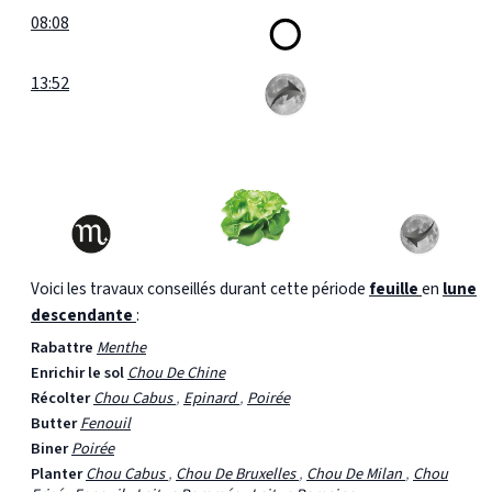
08:08
13:52
Voici les travaux conseillés durant cette période
feuille
en
lune
descendante
:
Rabattre
Menthe
Enrichir le sol
Chou De Chine
Récolter
Chou Cabus
,
Epinard
,
Poirée
Butter
Fenouil
Biner
Poirée
Planter
Chou Cabus
,
Chou De Bruxelles
,
Chou De Milan
,
Chou