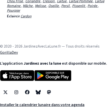
Chou Frisé
,
Coriandre
,
Cresson
,
Laitue
,
Laitue Pommée
,
Laitue
Romaine
,
Mâche
,
Melisse
,
Oseille
,
Persil
,
Pissenlit
,
Poirée
,
Pourpier
Éclaircir
Cardon
© 2020 - 2026 JardinezAvecLaLune.fr — Tous droits réservés
GorillaDev
L’application
Jardinez avec la lune
est disponible sur mobile.
X
Instagram
Facebook
Bluesky
Mastodon
Installer le calendrier lunaire dans votre agenda