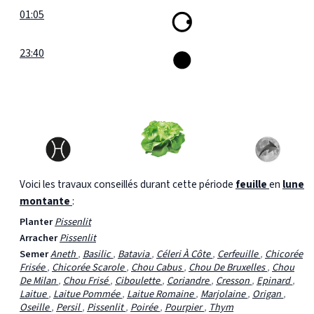
01:05
23:40
Voici les travaux conseillés durant cette période
feuille
en
lune
montante
:
Planter
Pissenlit
Arracher
Pissenlit
Semer
Aneth
,
Basilic
,
Batavia
,
Céleri À Côte
,
Cerfeuille
,
Chicorée
Frisée
,
Chicorée Scarole
,
Chou Cabus
,
Chou De Bruxelles
,
Chou
De Milan
,
Chou Frisé
,
Ciboulette
,
Coriandre
,
Cresson
,
Epinard
,
Laitue
,
Laitue Pommée
,
Laitue Romaine
,
Marjolaine
,
Origan
,
Oseille
,
Persil
,
Pissenlit
,
Poirée
,
Pourpier
,
Thym