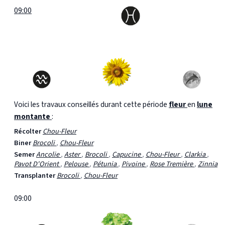
09:00
Voici les travaux conseillés durant cette période
fleur
en
lune
montante
:
Récolter
Chou-Fleur
Biner
Brocoli
,
Chou-Fleur
Semer
Ancolie
,
Aster
,
Brocoli
,
Capucine
,
Chou-Fleur
,
Clarkia
,
Pavot D'Orient
,
Pelouse
,
Pétunia
,
Pivoine
,
Rose Tremière
,
Zinnia
Transplanter
Brocoli
,
Chou-Fleur
09:00