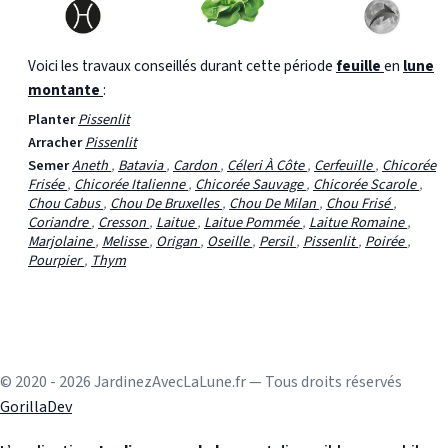
Voici les travaux conseillés durant cette période
feuille
en
lune
montante
:
Planter
Pissenlit
Arracher
Pissenlit
Semer
Aneth
,
Batavia
,
Cardon
,
Céleri À Côte
,
Cerfeuille
,
Chicorée
Frisée
,
Chicorée Italienne
,
Chicorée Sauvage
,
Chicorée Scarole
,
Chou Cabus
,
Chou De Bruxelles
,
Chou De Milan
,
Chou Frisé
,
Coriandre
,
Cresson
,
Laitue
,
Laitue Pommée
,
Laitue Romaine
,
Marjolaine
,
Melisse
,
Origan
,
Oseille
,
Persil
,
Pissenlit
,
Poirée
,
Pourpier
,
Thym
© 2020 - 2026 JardinezAvecLaLune.fr — Tous droits réservés
GorillaDev