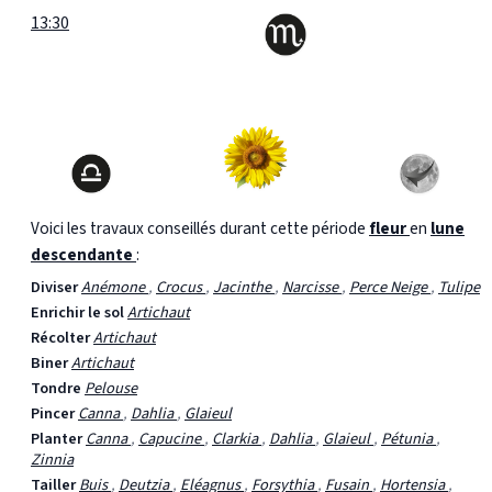
13:30
Voici les travaux conseillés durant cette période
fleur
en
lune
descendante
:
Diviser
Anémone
,
Crocus
,
Jacinthe
,
Narcisse
,
Perce Neige
,
Tulipe
Enrichir le sol
Artichaut
Récolter
Artichaut
Biner
Artichaut
Tondre
Pelouse
Pincer
Canna
,
Dahlia
,
Glaieul
Planter
Canna
,
Capucine
,
Clarkia
,
Dahlia
,
Glaieul
,
Pétunia
,
Zinnia
Tailler
Buis
,
Deutzia
,
Eléagnus
,
Forsythia
,
Fusain
,
Hortensia
,