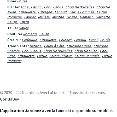
Biner
Poirée
Planter
Ache
,
Basilic
,
Chou Cabus
,
Chou De Bruxelles
,
Chou De
Milan
,
Ciboulette
,
Estragon
,
Fenouil
,
Laitue Pommée
,
Laitue
Romaine
,
Laurier
,
Melisse
,
Menthe
,
Origan
,
Romarin
,
Sarriette
,
Sauge
,
Thym
Tailler
Sauge
Bouturer
Romarin
,
Sauge
Éclaircir
Cerfeuille
,
Ciboulette
,
Epinard
,
Fenouil
,
Persil
,
Poirée
Transplanter
Batavia
,
Céleri À Côte
,
Chicorée Frisée
,
Chicorée
Scarole
,
Chou Cabus
,
Chou De Bruxelles
,
Chou De Milan
,
Chou
Frisé
,
Ciboulette
,
Laitue
,
Laitue D'Hiver
,
Laitue Pommée
,
Laitue
Romaine
© 2020 - 2026 JardinezAvecLaLune.fr — Tous droits réservés
GorillaDev
L’application
Jardinez avec la lune
est disponible sur mobile.