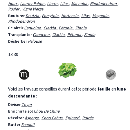
Houx
,
Laurier Palme
,
Lierre
,
Lilas
,
Magnolia
,
Rhododendron
,
Rosier
,
Vigne Vierge
Bouturer
Deutzia
,
Forsythia
,
Hortensia
,
Lilas
,
Magnolia
,
Rhododendron
Éclaircir
Capucine
,
Clarkia
,
Pétunia
,
Zinnia
Transplanter
Capucine
,
Clarkia
,
Pétunia
,
Zinnia
Désherber
Pelouse
13:30
Voici les travaux conseillés durant cette période
feuille
en
lune
descendante
:
Diviser
Thym
Enrichir le sol
Chou De Chine
Récolter
Asperge
,
Chou Cabus
,
Epinard
,
Poirée
Butter
Fenouil