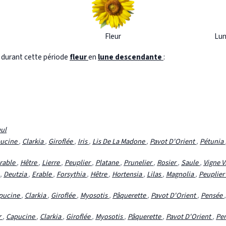
Fleur
Lun
s durant cette période
fleur
en
lune descendante
:
eul
ucine
,
Clarkia
,
Giroflée
,
Iris
,
Lis De La Madone
,
Pavot D'Orient
,
Pétunia
rable
,
Hêtre
,
Lierre
,
Peuplier
,
Platane
,
Prunelier
,
Rosier
,
Saule
,
Vigne V
,
Deutzia
,
Erable
,
Forsythia
,
Hêtre
,
Hortensia
,
Lilas
,
Magnolia
,
Peuplier
pucine
,
Clarkia
,
Giroflée
,
Myosotis
,
Pâquerette
,
Pavot D'Orient
,
Pensée
r
,
Capucine
,
Clarkia
,
Giroflée
,
Myosotis
,
Pâquerette
,
Pavot D'Orient
,
Pe