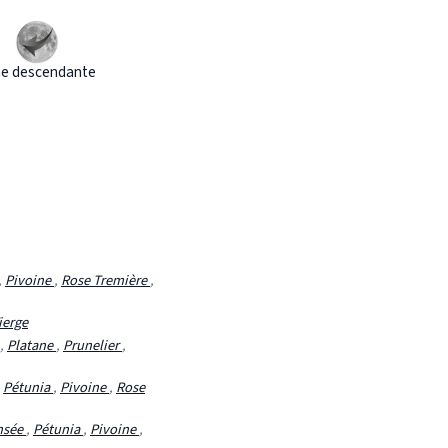
e descendante
,
Pivoine
,
Rose Tremière
,
ierge
,
Platane
,
Prunelier
,
,
Pétunia
,
Pivoine
,
Rose
nsée
,
Pétunia
,
Pivoine
,