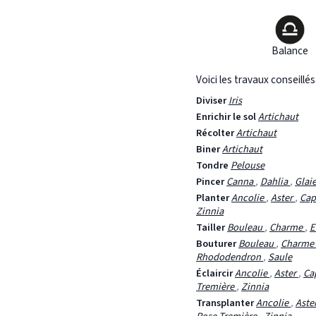
Balance
Voici les travaux conseillé
Diviser
Iris
Enrichir le sol
Artichaut
Récolter
Artichaut
Biner
Artichaut
Tondre
Pelouse
Pincer
Canna
,
Dahlia
,
Glai
Planter
Ancolie
,
Aster
,
Cap
Zinnia
Tailler
Bouleau
,
Charme
,
E
Bouturer
Bouleau
,
Charme
Rhododendron
,
Saule
Éclaircir
Ancolie
,
Aster
,
Ca
Tremière
,
Zinnia
Transplanter
Ancolie
,
Aste