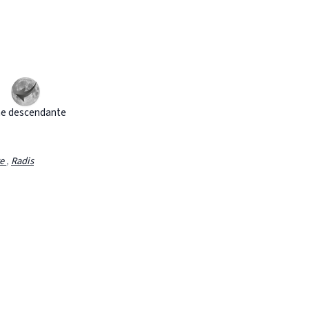
e descendante
re
,
Radis