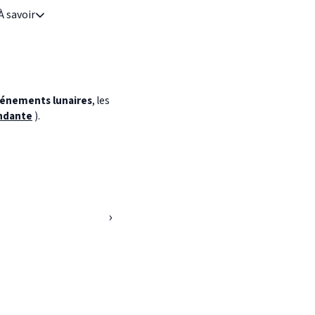
À savoir
énements lunaires
, les
ndante
).
›