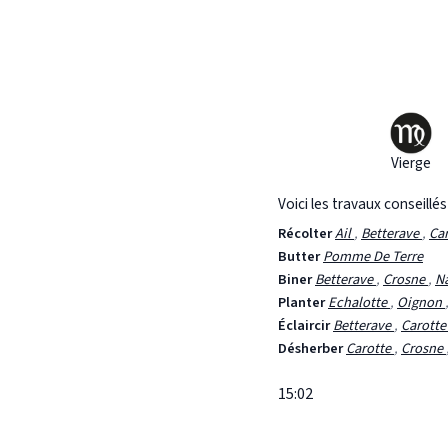
Vierge
Voici les travaux conseillé
Récolter
Ail
,
Betterave
,
Ca
Butter
Pomme De Terre
Biner
Betterave
,
Crosne
,
N
Planter
Echalotte
,
Oignon
Éclaircir
Betterave
,
Carott
Désherber
Carotte
,
Crosne
15:02