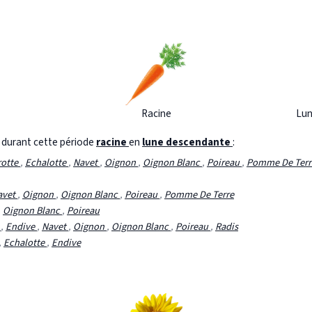
Racine
Lun
s durant cette période
racine
en
lune descendante
:
rotte
,
Echalotte
,
Navet
,
Oignon
,
Oignon Blanc
,
Poireau
,
Pomme De Ter
avet
,
Oignon
,
Oignon Blanc
,
Poireau
,
Pomme De Terre
,
Oignon Blanc
,
Poireau
e
,
Endive
,
Navet
,
Oignon
,
Oignon Blanc
,
Poireau
,
Radis
,
Echalotte
,
Endive