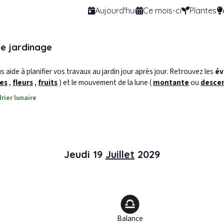
Aujourd'hui
Ce mois-ci
Plantes
de jardinage
 aide à planifier vos travaux au jardin jour après jour. Retrouvez les
év
les
,
fleurs
,
fruits
) et le mouvement de la lune (
montante
ou
desce
rier lunaire
Jeudi 19
Juillet
2029
Balance