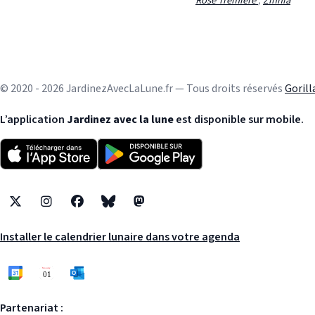
Rose Tremière
,
Zinnia
© 2020 - 2026 JardinezAvecLaLune.fr — Tous droits réservés
Goril
L’application
Jardinez avec la lune
est disponible sur mobile.
X
Instagram
Facebook
Bluesky
Mastodon
Installer le calendrier lunaire dans votre agenda
Partenariat :