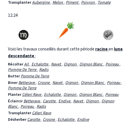
Transplanter
Aubergine
,
Melon
,
Piment
,
Poivron
,
Tomate
12:24
Voici les travaux conseillés durant cette période
racine
en
lune
descendante
:
Récolter
Ail
,
Echalotte
,
Navet
,
Oignon
,
Oignon Blanc
,
Poireau
,
Pomme De Terre
,
Radis
Butter
Pomme De Terre
Biner
Betterave
,
Crosne
,
Navet
,
Oignon
,
Oignon Blanc
,
Poireau
,
Pomme De Terre
Planter
Céleri Rave
,
Echalotte
,
Oignon
,
Oignon Blanc
,
Poireau
Éclaircir
Betterave
,
Carotte
,
Endive
,
Navet
,
Oignon
,
Oignon
Blanc
,
Poireau
,
Radis
Transplanter
Céleri Rave
Désherber
Carotte
,
Crosne
,
Echalotte
,
Endive