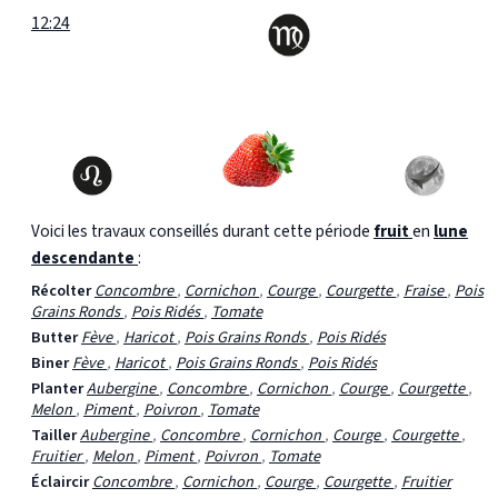
12:24
Voici les travaux conseillés durant cette période
fruit
en
lune
descendante
:
Récolter
Concombre
,
Cornichon
,
Courge
,
Courgette
,
Fraise
,
Pois
Grains Ronds
,
Pois Ridés
,
Tomate
Butter
Fève
,
Haricot
,
Pois Grains Ronds
,
Pois Ridés
Biner
Fève
,
Haricot
,
Pois Grains Ronds
,
Pois Ridés
Planter
Aubergine
,
Concombre
,
Cornichon
,
Courge
,
Courgette
,
Melon
,
Piment
,
Poivron
,
Tomate
Tailler
Aubergine
,
Concombre
,
Cornichon
,
Courge
,
Courgette
,
Fruitier
,
Melon
,
Piment
,
Poivron
,
Tomate
Éclaircir
Concombre
,
Cornichon
,
Courge
,
Courgette
,
Fruitier