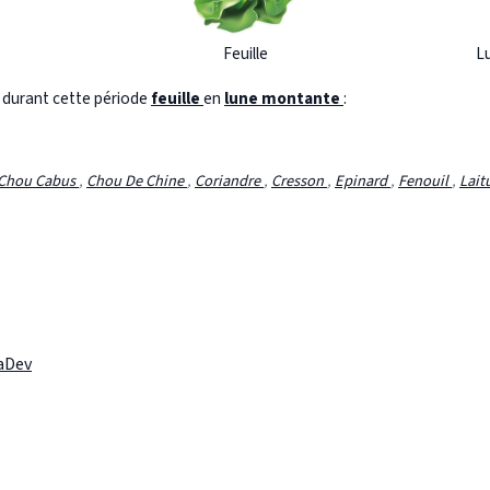
Feuille
L
s durant cette période
feuille
en
lune montante
:
Chou Cabus
,
Chou De Chine
,
Coriandre
,
Cresson
,
Epinard
,
Fenouil
,
Lait
laDev