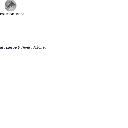
une montante
ue
,
Laitue D'Hiver
,
Mâche
,