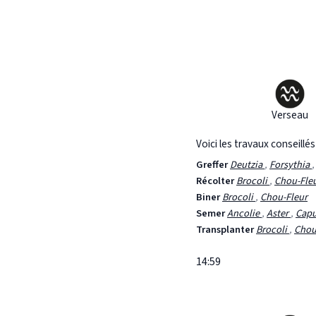
Verseau
Voici les travaux conseillé
Greffer
Deutzia
,
Forsythia
Récolter
Brocoli
,
Chou-Fle
Biner
Brocoli
,
Chou-Fleur
Semer
Ancolie
,
Aster
,
Cap
Transplanter
Brocoli
,
Chou
14:59