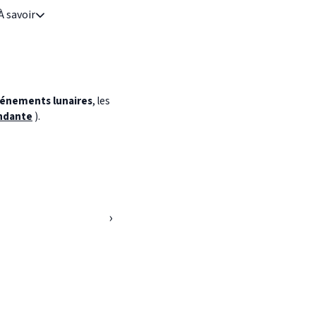
À savoir
énements lunaires
, les
ndante
).
›