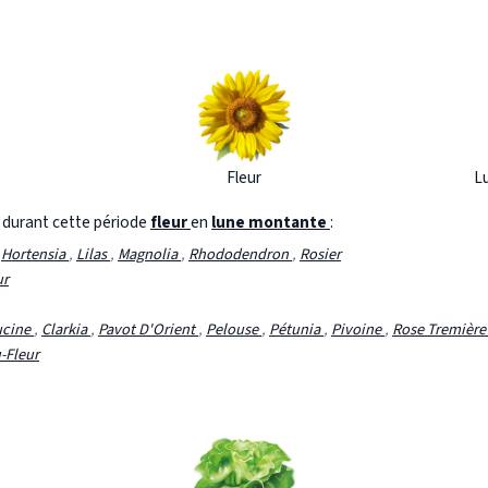
Fleur
L
s durant cette période
fleur
en
lune montante
:
,
Hortensia
,
Lilas
,
Magnolia
,
Rhododendron
,
Rosier
ur
ucine
,
Clarkia
,
Pavot D'Orient
,
Pelouse
,
Pétunia
,
Pivoine
,
Rose Tremièr
-Fleur