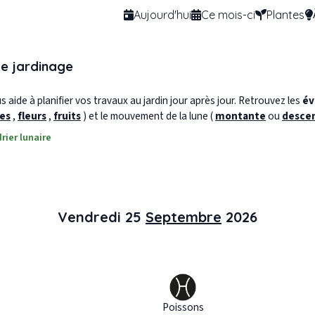
Aujourd'hui
Ce mois-ci
Plantes
de jardinage
 aide à planifier vos travaux au jardin jour après jour. Retrouvez les
év
les
,
fleurs
,
fruits
) et le mouvement de la lune (
montante
ou
desce
rier lunaire
Vendredi 25
Septembre
2026
Poissons