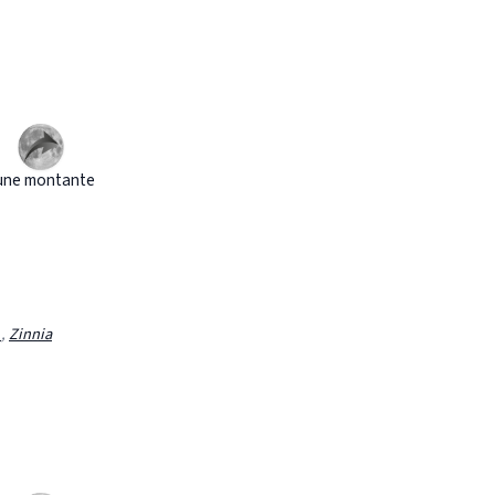
une montante
e
,
Zinnia