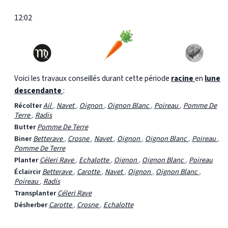
12:02
Voici les travaux conseillés durant cette période
racine
en
lune
descendante
:
Récolter
Ail
,
Navet
,
Oignon
,
Oignon Blanc
,
Poireau
,
Pomme De
Terre
,
Radis
Butter
Pomme De Terre
Biner
Betterave
,
Crosne
,
Navet
,
Oignon
,
Oignon Blanc
,
Poireau
,
Pomme De Terre
Planter
Céleri Rave
,
Echalotte
,
Oignon
,
Oignon Blanc
,
Poireau
Éclaircir
Betterave
,
Carotte
,
Navet
,
Oignon
,
Oignon Blanc
,
Poireau
,
Radis
Transplanter
Céleri Rave
Désherber
Carotte
,
Crosne
,
Echalotte