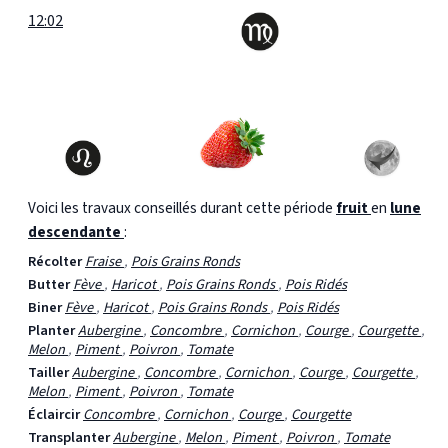
12:02
Voici les travaux conseillés durant cette période
fruit
en
lune
descendante
:
Récolter
Fraise
,
Pois Grains Ronds
Butter
Fève
,
Haricot
,
Pois Grains Ronds
,
Pois Ridés
Biner
Fève
,
Haricot
,
Pois Grains Ronds
,
Pois Ridés
Planter
Aubergine
,
Concombre
,
Cornichon
,
Courge
,
Courgette
,
Melon
,
Piment
,
Poivron
,
Tomate
Tailler
Aubergine
,
Concombre
,
Cornichon
,
Courge
,
Courgette
,
Melon
,
Piment
,
Poivron
,
Tomate
Éclaircir
Concombre
,
Cornichon
,
Courge
,
Courgette
Transplanter
Aubergine
,
Melon
,
Piment
,
Poivron
,
Tomate