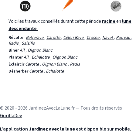
Voici les travaux conseillés durant cette période
racine
en
lune
descendante
:
Récolter
Betterave
,
Carotte
,
Céleri Rave
,
Crosne
,
Navet
,
Poireau
,
Radis
,
Salsifis
Biner
Ail
,
Oignon Blanc
Planter
Ail
,
Echalotte
,
Oignon Blanc
Éclaircir
Carotte
,
Oignon Blanc
,
Radis
Désherber
Carotte
,
Echalotte
© 2020 - 2026 JardinezAvecLaLune.fr — Tous droits réservés
GorillaDev
L’application
Jardinez avec la lune
est disponible sur mobile.