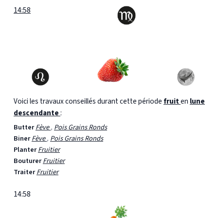
14:58
Voici les travaux conseillés durant cette période
fruit
en
lune
descendante
:
Butter
Fève
,
Pois Grains Ronds
Biner
Fève
,
Pois Grains Ronds
Planter
Fruitier
Bouturer
Fruitier
Traiter
Fruitier
14:58