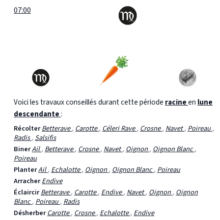
07:00
Voici les travaux conseillés durant cette période
racine
en
lune
descendante
:
Récolter
Betterave
,
Carotte
,
Céleri Rave
,
Crosne
,
Navet
,
Poireau
,
Radis
,
Salsifis
Biner
Ail
,
Betterave
,
Crosne
,
Navet
,
Oignon
,
Oignon Blanc
,
Poireau
Planter
Ail
,
Echalotte
,
Oignon
,
Oignon Blanc
,
Poireau
Arracher
Endive
Éclaircir
Betterave
,
Carotte
,
Endive
,
Navet
,
Oignon
,
Oignon
Blanc
,
Poireau
,
Radis
Désherber
Carotte
,
Crosne
,
Echalotte
,
Endive