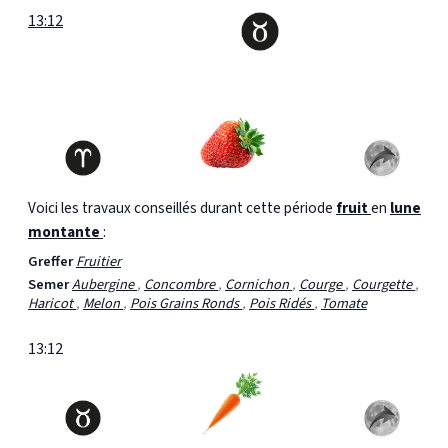
13:12
Voici les travaux conseillés durant cette période
fruit
en
lune
montante
:
Greffer
Fruitier
Semer
Aubergine
,
Concombre
,
Cornichon
,
Courge
,
Courgette
,
Haricot
,
Melon
,
Pois Grains Ronds
,
Pois Ridés
,
Tomate
13:12