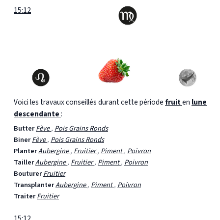
15:12
Voici les travaux conseillés durant cette période
fruit
en
lune
descendante
:
Butter
Fève
,
Pois Grains Ronds
Biner
Fève
,
Pois Grains Ronds
Planter
Aubergine
,
Fruitier
,
Piment
,
Poivron
Tailler
Aubergine
,
Fruitier
,
Piment
,
Poivron
Bouturer
Fruitier
Transplanter
Aubergine
,
Piment
,
Poivron
Traiter
Fruitier
15:12