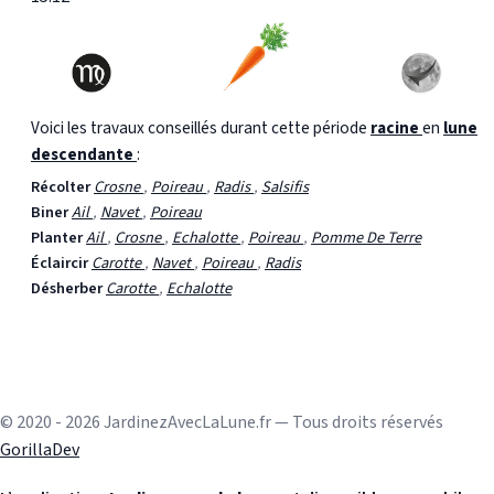
Voici les travaux conseillés durant cette période
racine
en
lune
descendante
:
Récolter
Crosne
,
Poireau
,
Radis
,
Salsifis
Biner
Ail
,
Navet
,
Poireau
Planter
Ail
,
Crosne
,
Echalotte
,
Poireau
,
Pomme De Terre
Éclaircir
Carotte
,
Navet
,
Poireau
,
Radis
Désherber
Carotte
,
Echalotte
© 2020 - 2026 JardinezAvecLaLune.fr — Tous droits réservés
GorillaDev