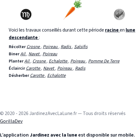
Voici les travaux conseillés durant cette période
racine
en
lune
descendante
:
Récolter
Crosne
,
Poireau
,
Radis
,
Salsifis
Biner
Ail
,
Navet
,
Poireau
Planter
Ail
,
Crosne
,
Echalotte
,
Poireau
,
Pomme De Terre
Éclaircir
Carotte
,
Navet
,
Poireau
,
Radis
Désherber
Carotte
,
Echalotte
© 2020 - 2026 JardinezAvecLaLune.fr — Tous droits réservés
GorillaDev
L’application
Jardinez avec la lune
est disponible sur mobile.