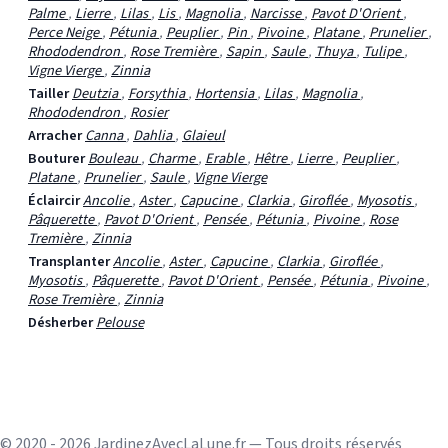
Palme
,
Lierre
,
Lilas
,
Lis
,
Magnolia
,
Narcisse
,
Pavot D'Orient
,
Perce Neige
,
Pétunia
,
Peuplier
,
Pin
,
Pivoine
,
Platane
,
Prunelier
,
Rhododendron
,
Rose Tremière
,
Sapin
,
Saule
,
Thuya
,
Tulipe
,
Vigne Vierge
,
Zinnia
Tailler
Deutzia
,
Forsythia
,
Hortensia
,
Lilas
,
Magnolia
,
Rhododendron
,
Rosier
Arracher
Canna
,
Dahlia
,
Glaieul
Bouturer
Bouleau
,
Charme
,
Erable
,
Hêtre
,
Lierre
,
Peuplier
,
Platane
,
Prunelier
,
Saule
,
Vigne Vierge
Éclaircir
Ancolie
,
Aster
,
Capucine
,
Clarkia
,
Giroflée
,
Myosotis
,
Pâquerette
,
Pavot D'Orient
,
Pensée
,
Pétunia
,
Pivoine
,
Rose
Tremière
,
Zinnia
Transplanter
Ancolie
,
Aster
,
Capucine
,
Clarkia
,
Giroflée
,
Myosotis
,
Pâquerette
,
Pavot D'Orient
,
Pensée
,
Pétunia
,
Pivoine
,
Rose Tremière
,
Zinnia
Désherber
Pelouse
© 2020 - 2026 JardinezAvecLaLune.fr — Tous droits réservés