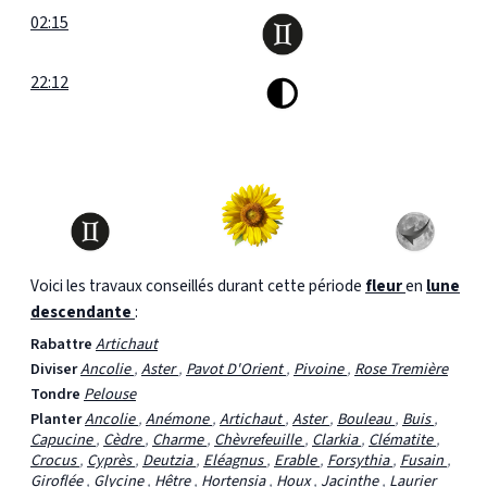
02:15
22:12
Voici les travaux conseillés durant cette période
fleur
en
lune
descendante
:
Rabattre
Artichaut
Diviser
Ancolie
,
Aster
,
Pavot D'Orient
,
Pivoine
,
Rose Tremière
Tondre
Pelouse
Planter
Ancolie
,
Anémone
,
Artichaut
,
Aster
,
Bouleau
,
Buis
,
Capucine
,
Cèdre
,
Charme
,
Chèvrefeuille
,
Clarkia
,
Clématite
,
Crocus
,
Cyprès
,
Deutzia
,
Eléagnus
,
Erable
,
Forsythia
,
Fusain
,
Giroflée
,
Glycine
,
Hêtre
,
Hortensia
,
Houx
,
Jacinthe
,
Laurier