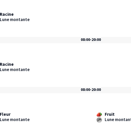
Racine
Lune montante
08:00-20:00
Racine
Lune montante
08:00-20:00
Fleur
Fruit
Lune montante
Lune montan