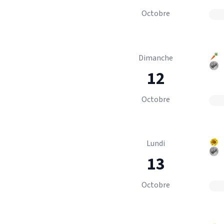
Octobre
Dimanche
12
Octobre
Lundi
13
Octobre