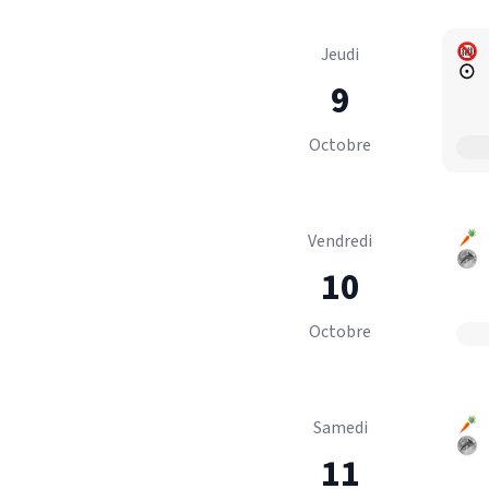
Jeudi
9
Octobre
Vendredi
10
Octobre
Samedi
11