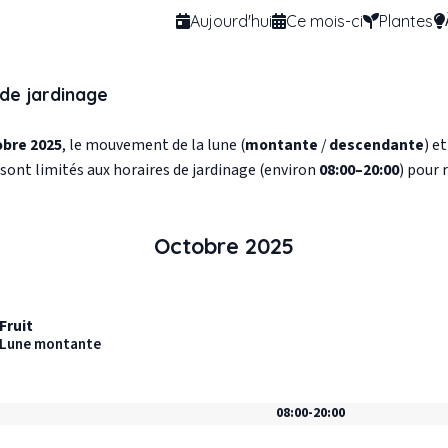
Aujourd'hui
Ce mois-ci
Plantes
 de jardinage
bre 2025
, le mouvement de la lune (
montante
/
descendante
) e
s sont limités aux horaires de jardinage (environ
08:00–20:00
) pour r
Octobre 2025
Fruit
Lune montante
08:00-20:00