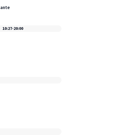
dante
10:27-20:00