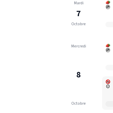
Mardi
7
Octobre
Mercredi
8
Octobre