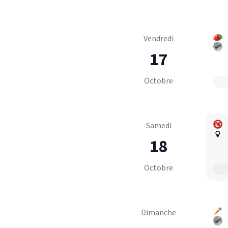
Vendredi
17
Octobre
Samedi
18
Octobre
Dimanche