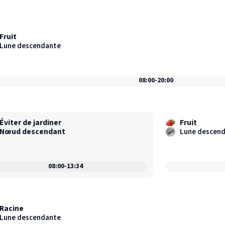
Fruit
Lune descendante
08:00-20:00
Éviter de jardiner
Fruit
Lune descen
Nœud descendant
08:00-13:34
Racine
Lune descendante