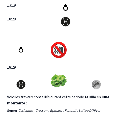
13:19
18:29
18:29
Voici les travaux conseillés durant cette période
feuille
en
lune
montante
:
Semer
Cerfeuille
,
Cresson
,
Epinard
,
Fenouil
,
Laitue D'Hiver