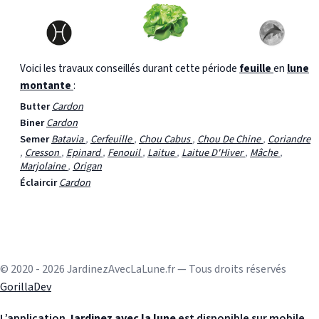
Voici les travaux conseillés durant cette période
feuille
en
lune
montante
:
Butter
Cardon
Biner
Cardon
Semer
Batavia
,
Cerfeuille
,
Chou Cabus
,
Chou De Chine
,
Coriandre
,
Cresson
,
Epinard
,
Fenouil
,
Laitue
,
Laitue D'Hiver
,
Mâche
,
Marjolaine
,
Origan
Éclaircir
Cardon
© 2020 - 2026 JardinezAvecLaLune.fr — Tous droits réservés
GorillaDev
L’application
Jardinez avec la lune
est disponible sur mobile.