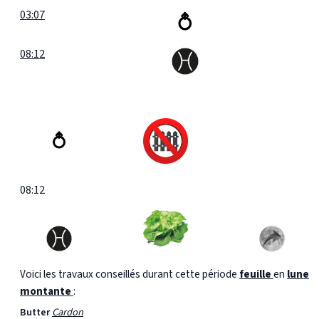
03:07
08:12
08:12
Voici les travaux conseillés durant cette période
feuille
en
lune
montante
:
Butter
Cardon