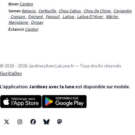
Biner
Cardon
Semer
Batavia
,
Cerfeuille
,
Chou Cabus
,
Chou De Chine
,
Coriandre
,
Cresson
,
Epinard
,
Fenouil
,
Laitue
,
Laitue D'Hiver
,
Mâche
,
Marjolaine
,
Origan
Éclaircir
Cardon
© 2020 - 2026 JardinezAvecLaLune.fr — Tous droits réservés
GorillaDev
L’application
Jardinez avec la lune
est disponible sur mobile.
X
Instagram
Facebook
Bluesky
Mastodon