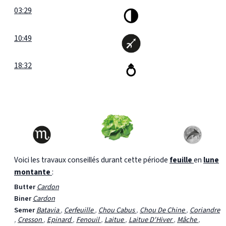
03:29
10:49
18:32
Voici les travaux conseillés durant cette période
feuille
en
lune
montante
:
Butter
Cardon
Biner
Cardon
Semer
Batavia
,
Cerfeuille
,
Chou Cabus
,
Chou De Chine
,
Coriandre
,
Cresson
,
Epinard
,
Fenouil
,
Laitue
,
Laitue D'Hiver
,
Mâche
,