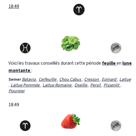
18:49
Voici les travaux conseillés durant cette période
feuille
en
lune
montante
:
Semer
Batavia
,
Cerfeuille
,
Chou Cabus
,
Cresson
,
Epinard
,
Laitue
,
Laitue Pommée
,
Laitue Romaine
,
Oseille
,
Persil
,
Pissenlit
,
Pourpier
18:49