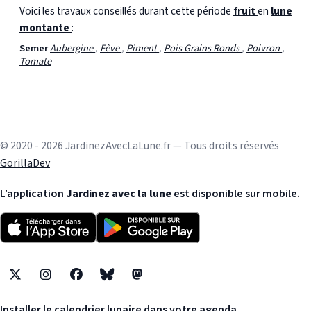
Voici les travaux conseillés durant cette période
fruit
en
lune
montante
:
Semer
Aubergine
,
Fève
,
Piment
,
Pois Grains Ronds
,
Poivron
,
Tomate
© 2020 - 2026 JardinezAvecLaLune.fr — Tous droits réservés
GorillaDev
L’application
Jardinez avec la lune
est disponible sur mobile.
X
Instagram
Facebook
Bluesky
Mastodon
Installer le calendrier lunaire dans votre agenda